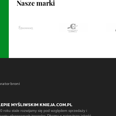
Nasze marki
rator broni
LEPIE MYŚLIWSKIM KNIEJA.COM.PL
0 roku stale rozwijamy się pod względem sprzedaży i
mentu oferowanych towarów. Dbamy o najwyższą jakość