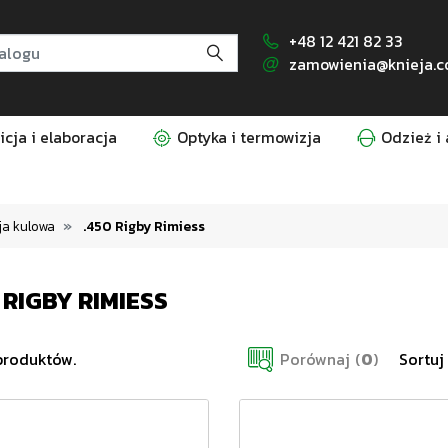
+48 12 421 82 33
zamowienia@knieja.c
cja i elaboracja
Optyka i termowizja
Odzież i 
a kulowa
.450 Rigby Rimiess
 RIGBY RIMIESS
produktów.
Porównaj
(
0
)
Sortuj