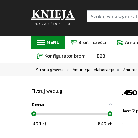
MENU
Broń i części
Amuni
Konfigurator broni
B2B
Strona główna
Amunicja i elaboracja
Amunicj
.450
Filtruj według
Cena
Jest 2 
499
zł
649
zł