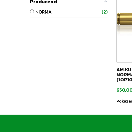
Producenci
NORMA
2
AM.KUL
NORMA 
(1OP10
Cena
650,00
Pokazan