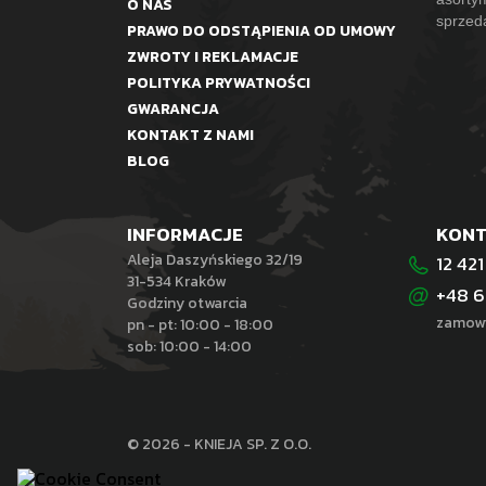
O NAS
sprzed
PRAWO DO ODSTĄPIENIA OD UMOWY
ZWROTY I REKLAMACJE
POLITYKA PRYWATNOŚCI
GWARANCJA
KONTAKT Z NAMI
BLOG
INFORMACJE
KON
Aleja Daszyńskiego 32/19
12 421
31-534 Kraków
+48 6
Godziny otwarcia
zamowi
pn - pt: 10:00 - 18:00
sob: 10:00 - 14:00
© 2026 - KNIEJA SP. Z O.O.