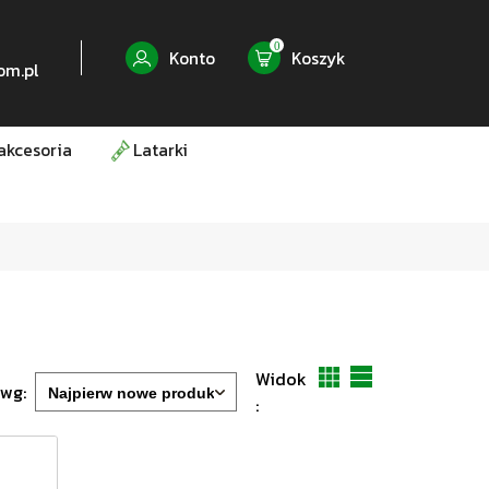
0
Konto
Koszyk
om.pl
akcesoria
Latarki
Widok
 wg:
: