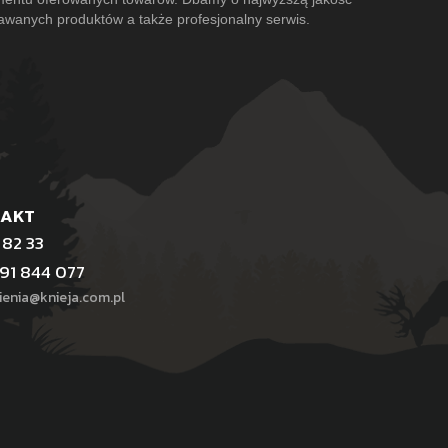
awanych produktów a także profesjonalny serwis.
TAKT
 82 33
91 844 077
enia@knieja.com.pl