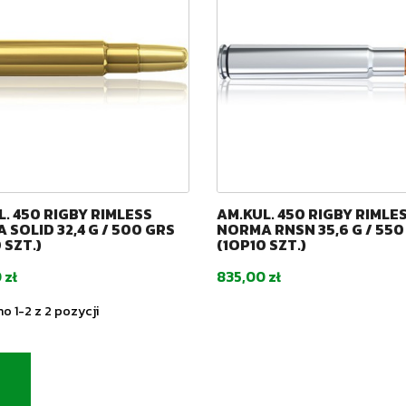
. 450 RIGBY RIMLESS
AM.KUL. 450 RIGBY RIMLE
SOLID 32,4 G / 500 GRS
NORMA RNSN 35,6 G / 550
 SZT.)
(1OP10 SZT.)
Cena
 zł
835,00 zł
o 1-2 z 2 pozycji