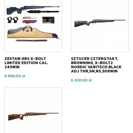
ZESTAW GRS X-BOLT
SZTUCER CZTEROTAKT,
LIMITED EDITION CAL.
BROWNING, X-BOLT2
243WIN
NORDIC VARITECH BLACK
ADJ THR,SM,NS,308WIN
Cena
8 990,00 zł
Cena
6 200,00 zł