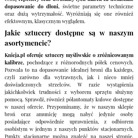
dopasowanie do dłoni,
świetne parametry techniczne
oraz dużą wytrzymałość. Wyróżniają się one również
efektownym, klasycznym wyglądem.
Jakie sztucery dostępne są w naszym
asortymencie?
Knieja.pl oferuje sztucery myśliwskie
o zróżnicowanym
kalibrze,
pochodzące z różnorodnych półek cenowych.
Pozwala to na dopasowanie idealnej broni dla każdego,
czyli zarówno dla wytrawnych, jak i nieco mniej
doświadczonych strzelców. W razie wystąpienia
jakichkolwiek trudności z wyborem sprzętu służymy
pomocą. Sprawdź, również
półautomaty kulowe
dostępne
w naszej ofercie. Przypominamy, że w naszym sklepie
broń oraz amunicję mogą nabyć jedynie osoby
posiadające odpowiednie uprawnienia, z odbiorem
osobistym w jednym z naszych punktów stacjonarnych.
Punkty stacjonarne można znaleźć na naszej stronie.