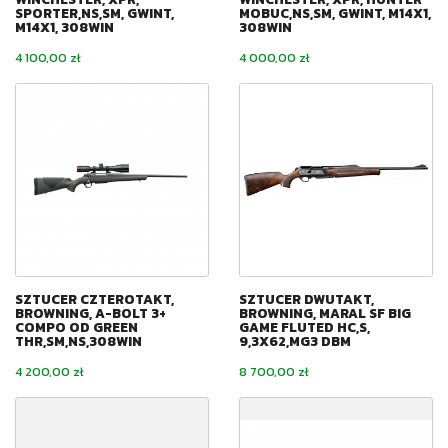
SPORTER,NS,SM, GWINT,
MOBUC,NS,SM, GWINT, M14X1,
M14X1, 308WIN
308WIN
Cena
Cena
4 100,00 zł
4 000,00 zł
SZTUCER CZTEROTAKT,
SZTUCER DWUTAKT,
BROWNING, A-BOLT 3+
BROWNING, MARAL SF BIG
COMPO OD GREEN
GAME FLUTED HC,S,
THR,SM,NS,308WIN
9,3X62,MG3 DBM
Cena
Cena
4 200,00 zł
8 700,00 zł