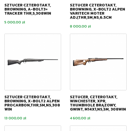
SZTUCER CZTEROTAKT,
SZTUCER CZTEROTAKT,
BROWNING, A-BOLT3+
BROWNING, X-BOLT2 ALPEN
TRACKER THR,S,308WIN
VARITECH MOTER
ADJ,THR,SM,NS,6.5CM
Cena
5 000,00 zł
Cena
8 000,00 zł
SZTUCER CZTEROTAKT,
SZTUCER, CZTEROTAKT,
BROWNING, X-BOLT2 ALPEN
WINCHESTER, XPR,
PROCARBON,THR,SM,NS,308
THUMBHOLE BRĄZOWY,
WIN
GWINT, M14X1,NS,SM, 308WIN
Cena
Cena
13 000,00 zł
4 600,00 zł