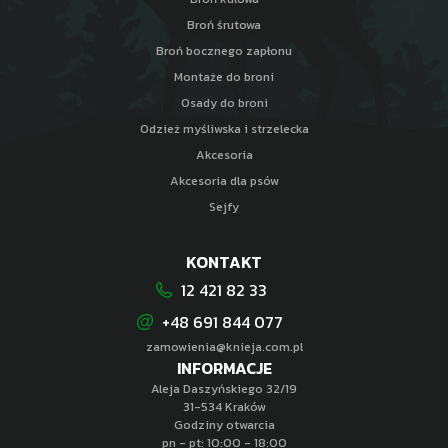
Broń śrutowa
Broń bocznego zapłonu
Montaże do broni
Osady do broni
Odzież myśliwska i strzelecka
Akcesoria
Akcesoria dla psów
Sejfy
KONTAKT
12 421 82 33
+48 691 844 077
zamowienia@knieja.com.pl
INFORMACJE
Aleja Daszyńskiego 32/19
31-534 Kraków
Godziny otwarcia
pn - pt: 10:00 - 18:00