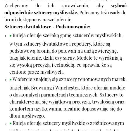
Zachęcamy do ich sprawdzenia, aby
wybrać
odpowiednie
sztucery myśliwskie.
Polecamy też
osady do
broni
dostępne w naszej ofercie.
Sztucery dwutaktowe - Podsumowanie:
Knieja oferuje szeroką gamę sztucerów myśliwskich,
w tym sztucery dwutaktowe i repetiery, które są
podstawową bronią do polowań na dużą zwierzynę,
taką jak jelenie, dziki czy sarny. Modele te wyróżniają
się wysoką precyzją i celnością, co sprawia, że są
cenione przez myśliwych.
W ofercie znajdują się sztucery renomowanych marek,
takich jak Browning i Winchester, które oferują modele
o doskonałych parametrach technicznych. Sztucery te
charakteryzują się wyjątkową precyzją, trwałością oraz
komfortem użytkowania, idealnie dopasowując się do
dłoni myśliwego.
Knieja oferuje sztucery myśliwskie o zróżnicowanym