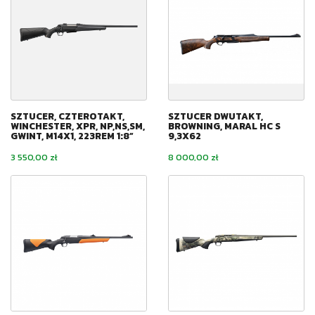
SZTUCER, CZTEROTAKT,
SZTUCER DWUTAKT,
WINCHESTER, XPR, NP,NS,SM,
BROWNING, MARAL HC S
GWINT, M14X1, 223REM 1:8”
9,3X62
Cena
Cena
3 550,00 zł
8 000,00 zł