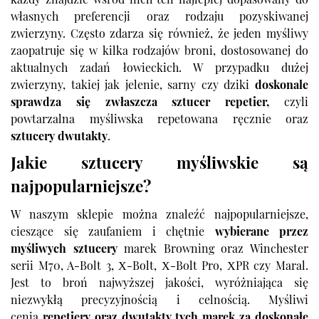
każdy znajdzie wśród nich ten najlepiej dopasowany do
własnych preferencji oraz rodzaju pozyskiwanej
zwierzyny. Często zdarza się również, że jeden myśliwy
zaopatruje się w kilka rodzajów broni, dostosowanej do
aktualnych zadań łowieckich. W przypadku dużej
zwierzyny, takiej jak jelenie, sarny czy dziki
doskonale
sprawdza się zwłaszcza sztucer repetier,
czyli
powtarzalna myśliwska repetowana ręcznie oraz
sztucery
dwutakty
.
Jakie sztucery myśliwskie są
najpopularniejsze?
W naszym sklepie można znaleźć najpopularniejsze,
cieszące się zaufaniem i chętnie
wybierane przez
myśliwych sztucery
marek
Browning
oraz
Winchester
serii M70, A-Bolt 3, X-Bolt, X-Bolt Pro, XPR czy Maral.
Jest to broń najwyższej jakości, wyróżniająca się
niezwykłą precyzyjnością i celnością. Myśliwi
cenią
repetiery oraz dwutakty tych marek za doskonałe