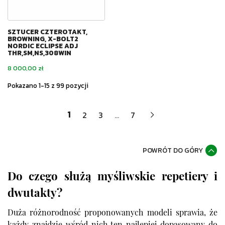
SZTUCER CZTEROTAKT,
BROWNING, X-BOLT2
NORDIC ECLIPSE ADJ
THR,SM,NS,308WIN
Cena
8 000,00 zł
Pokazano 1-15 z 99 pozycji
1
2
3
…
7
POWRÓT DO GÓRY
Do czego służą myśliwskie repetiery i
dwutakty?
Duża różnorodność proponowanych modeli sprawia, że