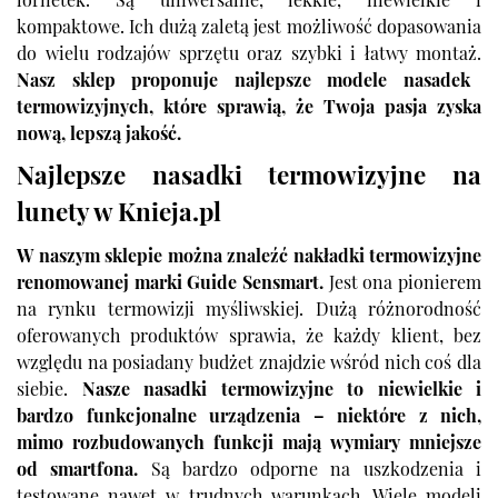
lornetek. Są uniwersalne, lekkie, niewielkie i
kompaktowe. Ich dużą zaletą jest możliwość dopasowania
do wielu rodzajów sprzętu oraz szybki i łatwy montaż.
Nasz sklep proponuje najlepsze modele nasadek
termowizyjnych, które sprawią, że Twoja pasja zyska
nową, lepszą jakość.
Najlepsze nasadki termowizyjne na
lunety w Knieja.pl
W naszym sklepie można znaleźć nakładki termowizyjne
renomowanej marki Guide Sensmart.
Jest ona pionierem
na rynku termowizji myśliwskiej. Dużą różnorodność
oferowanych produktów sprawia, że każdy klient, bez
względu na posiadany budżet znajdzie wśród nich coś dla
siebie.
Nasze nasadki termowizyjne to niewielkie i
bardzo funkcjonalne urządzenia – niektóre z nich,
mimo rozbudowanych funkcji mają wymiary mniejsze
od smartfona.
Są bardzo odporne na uszkodzenia i