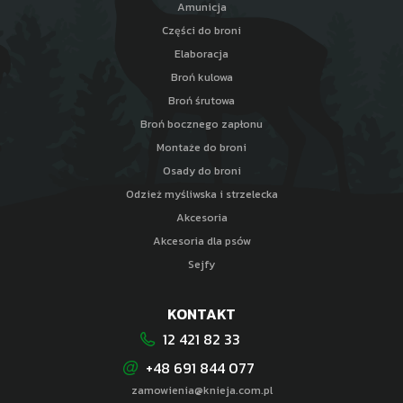
Amunicja
Części do broni
Elaboracja
Broń kulowa
Broń śrutowa
Broń bocznego zapłonu
Montaże do broni
Osady do broni
Odzież myśliwska i strzelecka
Akcesoria
Akcesoria dla psów
Sejfy
KONTAKT
12 421 82 33
+48 691 844 077
zamowienia@knieja.com.pl