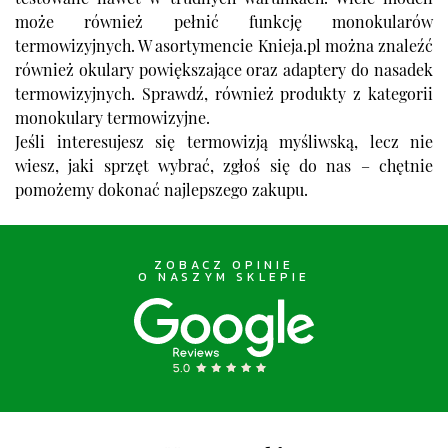
testowane nawet w trudnych warunkach. Wiele modeli
może również pełnić funkcję monokularów
termowizyjnych. W asortymencie Knieja.pl można znaleźć
również okulary powiększające oraz adaptery do nasadek
termowizyjnych. Sprawdź, również produkty z kategorii
monokulary termowizyjne
.
Jeśli interesujesz się termowizją myśliwską, lecz nie
wiesz, jaki sprzęt wybrać, zgłoś się do nas – chętnie
pomożemy dokonać najlepszego zakupu.
ZOBACZ OPINIE
O NASZYM SKLEPIE