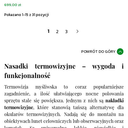
Cena
699,00 zł
Pokazano 1-15 z 31 pozycji
1
2
3
POWRÓT DO GÓRY
Nasadki termowizyjne – wygoda i
funkcjonalność
Termowizja myśliwska to coraz popularniejsze
zagadnienie, a ilość ułatwiającego nocne polowania
sprzętu stale się powiększa. Jednym z nich są
nakładki
termowizyjne
, które stanowią tańszą alternatywę dla
okularów termowizyjnych. Nadają się do montażu na
obiektywach lunet celowniczych lub obserwacyjnych oraz