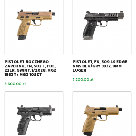
PISTOLET BOCZNEGO
PISTOLET, FN, 509 LS EDGE
ZAPŁONU, FN, 502 T, FDE,
NMS BLK/GRY 3X17, 9MM
22LR, GWINT, 1/2X28, MGZ
LUGER
15SZT+ MGZ 10SZT
Cena
7 200,00 zł
Cena
3 600,00 zł