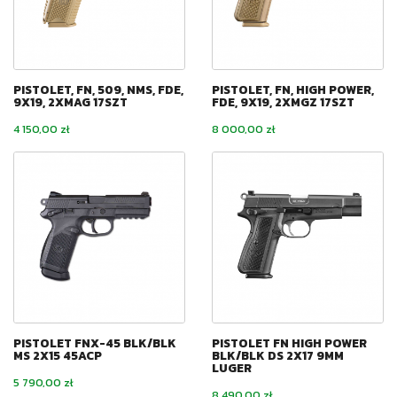
PISTOLET, FN, 509, NMS, FDE,
PISTOLET, FN, HIGH POWER,
9X19, 2XMAG 17SZT
FDE, 9X19, 2XMGZ 17SZT
Cena
Cena
4 150,00 zł
8 000,00 zł
PISTOLET FNX-45 BLK/BLK
PISTOLET FN HIGH POWER
MS 2X15 45ACP
BLK/BLK DS 2X17 9MM
LUGER
Cena
5 790,00 zł
Cena
8 490,00 zł