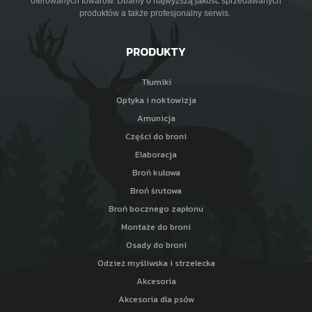
oferowanych towarów. Dbamy o najwyższą jakość sprzedawanych
produktów a także profesjonalny serwis.
PRODUKTY
Tłumiki
Optyka i noktowizja
Amunicja
Części do broni
Elaboracja
Broń kulowa
Broń śrutowa
Broń bocznego zapłonu
Montaże do broni
Osady do broni
Odzież myśliwska i strzelecka
Akcesoria
Akcesoria dla psów