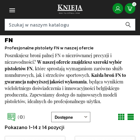
0
FN
Profesjonalne pistolety FN w naszej ofercie
Poszukujesz broni palnej FN o niezrównanej precyzji i
niezawodności?
W naszej ofercie znajdziesz szeroki wybór
pistoletów FN
, które sprostają wymaganiom zarówno służb
mundurowych, jak i strzelców sportowych.
Każda broń FN to
gwarancja najwyższej jakości wykonania
, będąca wynikiem
wieloletniego doświadczenia i innowacyjności belgijskiego
producenta. Zapewniamy dostęp do najnowszych modeli
pistoletów
, idealnych do profesjonalnego użytku.
(
0
)
Pokazano 1-14 z 14 pozycji