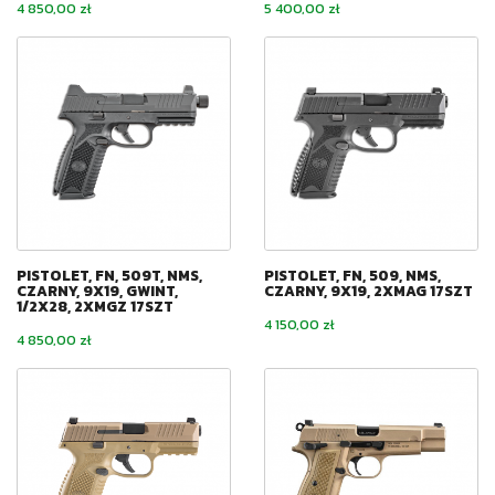
Cena
Cena
4 850,00 zł
5 400,00 zł
PISTOLET, FN, 509T, NMS,
PISTOLET, FN, 509, NMS,
CZARNY, 9X19, GWINT,
CZARNY, 9X19, 2XMAG 17SZT
1/2X28, 2XMGZ 17SZT
Cena
4 150,00 zł
Cena
4 850,00 zł