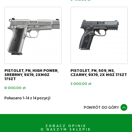
PISTOLET, FN, HIGH POWER,
PISTOLET, FN, 509, MS,
SREBRNY, 9X19, 2XMGZ
CZARNY, 9X19, 2X MGZ 17SZT
17SZT
Cena
3 000,00 zł
Cena
8 000,00 zł
Pokazano 1-14 z 14 pozycji
POWRÓT DO GÓRY
ZOBACZ OPINIE
O NASZYM SKLEPIE