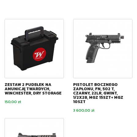
ZESTAW 2 PUDEŁEK NA
PISTOLET BOCZNEGO
AMUNICJĘ TWARDYCH,
ZAPŁONU, FN, 502 T,
WINCHESTER, DRY STORAGE
CZARNY, 22LR, GWINT,
1/2X28, MGZ 15SZT+ MGZ
10SZT
Cena
150,00 zł
Cena
3 600,00 zł