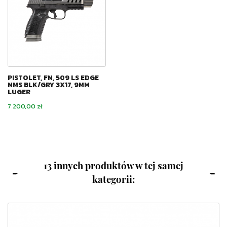
PISTOLET, FN, 509 LS EDGE
NMS BLK/GRY 3X17, 9MM
LUGER
Cena
7 200,00 zł
13 innych produktów w tej samej
kategorii: