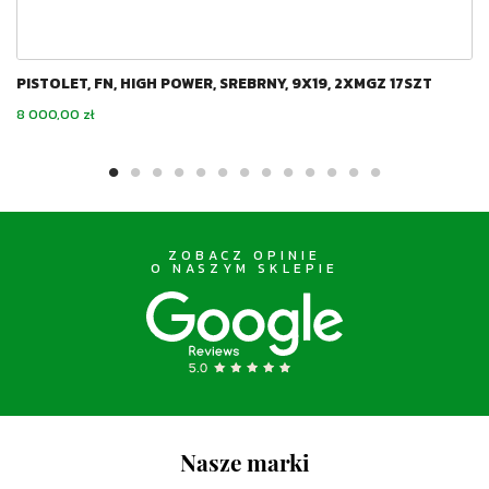
PISTOLET, FN, HIGH POWER, SREBRNY, 9X19, 2XMGZ 17SZT
Cena
8 000,00 zł
ZOBACZ OPINIE
O NASZYM SKLEPIE
Nasze marki