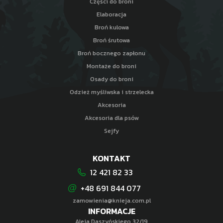
Części do broni
Elaboracja
Broń kulowa
Broń śrutowa
Broń bocznego zapłonu
Montaże do broni
Osady do broni
Odzież myśliwska i strzelecka
Akcesoria
Akcesoria dla psów
Sejfy
KONTAKT
12 421 82 33
+48 691 844 077
zamowienia@knieja.com.pl
INFORMACJE
Aleja Daszyńskiego 32/19