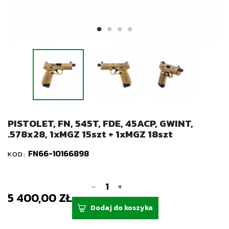
PISTOLET, FN, 545T, FDE, 45ACP, GWINT,
.578x28, 1xMGZ 15szt + 1xMGZ 18szt
FN66-10166898
KOD:
-
+
5 400,00 ZŁ
Dodaj do koszyka