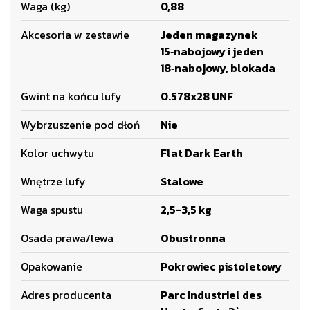
Waga (kg)
0,88
Akcesoria w zestawie
Jeden magazynek
15‑nabojowy i jeden
18‑nabojowy, blokada
Gwint na końcu lufy
0.578x28 UNF
Wybrzuszenie pod dłoń
Nie
Kolor uchwytu
Flat Dark Earth
Wnętrze lufy
Stalowe
Waga spustu
2,5-3,5 kg
Osada prawa/lewa
Obustronna
Opakowanie
Pokrowiec pistoletowy
Adres producenta
Parc industriel des