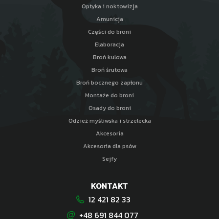
Optyka i noktowizja
Amunicja
Części do broni
Elaboracja
Broń kulowa
Broń śrutowa
Broń bocznego zapłonu
Montaże do broni
Osady do broni
Odzież myśliwska i strzelecka
Akcesoria
Akcesoria dla psów
Sejfy
KONTAKT
12 421 82 33
+48 691 844 077