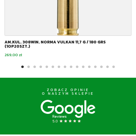
AM.KUL. 308WIN. NORMA VULKAN 11,7 G / 180 GRS
(1OP20SZT.)
Cena
269,00 zł
ZOBACZ OPINIE
O NASZYM SKLEPIE