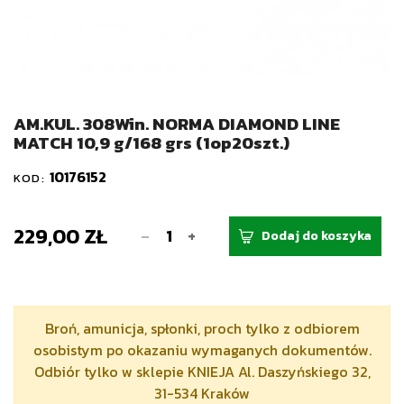
AM.KUL. 308Win. NORMA DIAMOND LINE
MATCH 10,9 g/168 grs (1op20szt.)
10176152
KOD:
229,00 ZŁ
-
+
Dodaj do koszyka
Broń, amunicja, spłonki, proch tylko z odbiorem
osobistym po okazaniu wymaganych dokumentów.
Odbiór tylko w sklepie KNIEJA Al. Daszyńskiego 32,
31-534 Kraków