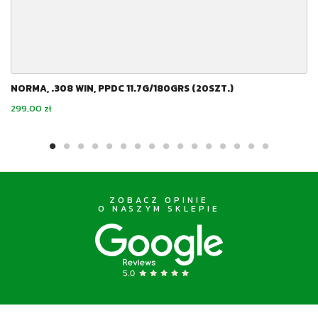
NORMA, .308 WIN, PPDC 11.7G/180GRS (20SZT.)
Cena
299,00 zł
ZOBACZ OPINIE
O NASZYM SKLEPIE