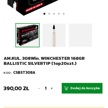
AM.KUL. 308Win. WINCHESTER 168GR
BALLISTIC SILVERTIP (1op20szt.)
CSBST308A
KOD:
390,00 ZŁ
-
+
Dodaj do koszyka