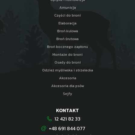
Amunicja
Części do broni
Elaboracja
Broń kulowa
Broń śrutowa
Broń bocznego zapłonu
Montaże do broni
Osady do broni
Odzież myśliwska i strzelecka
Akcesoria
Akcesoria dla psów
Sejfy
KONTAKT
12 421 82 33
+48 691 844 077