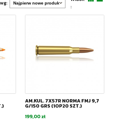
 wg:
:
AM.KUL. 7X57R NORMA FMJ 9,7
.)
G/150 GRS (1OP20 SZT.)
Cena
199,00 zł