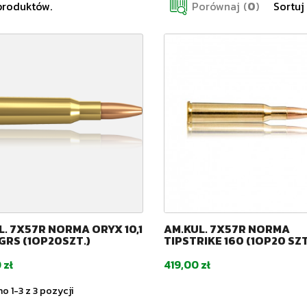
produktów.
Porównaj
(
0
)
Sortuj
L. 7X57R NORMA ORYX 10,1
AM.KUL. 7X57R NORMA
GRS (1OP20SZT.)
TIPSTRIKE 160 (1OP20 SZT
Cena
 zł
419,00 zł
 1-3 z 3 pozycji