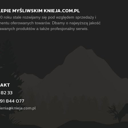
LEPIE MYŚLIWSKIM KNIEJA.COM.PL
0 roku stale rozwijamy się pod względem sprzedaży i
mentu oferowanych towarów. Dbamy o najwyższą jakość
awanych produktów a także profesjonalny serwis.
TAKT
 82 33
91 844 077
enia@knieja.com.pl