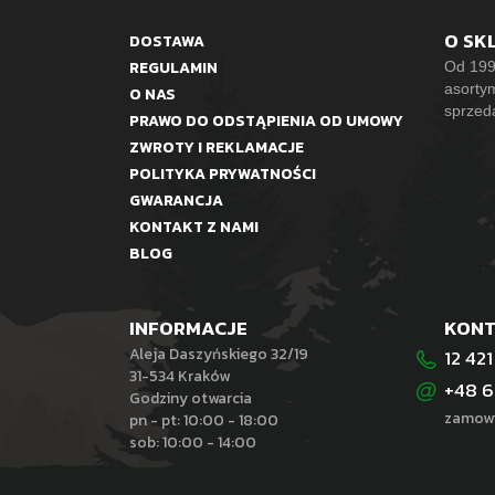
O SK
DOSTAWA
REGULAMIN
Od 199
asorty
O NAS
sprzed
PRAWO DO ODSTĄPIENIA OD UMOWY
ZWROTY I REKLAMACJE
POLITYKA PRYWATNOŚCI
GWARANCJA
KONTAKT Z NAMI
BLOG
INFORMACJE
KON
Aleja Daszyńskiego 32/19
12 421
31-534 Kraków
+48 6
Godziny otwarcia
zamowi
pn - pt: 10:00 - 18:00
sob: 10:00 - 14:00