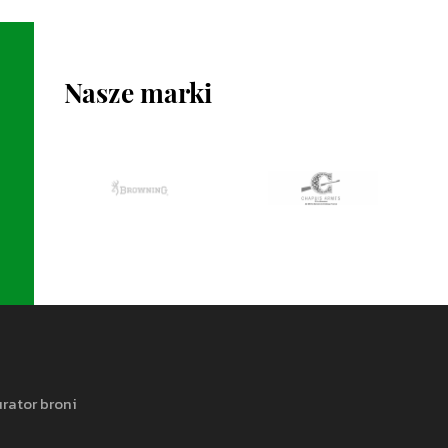
Nasze marki
rator broni