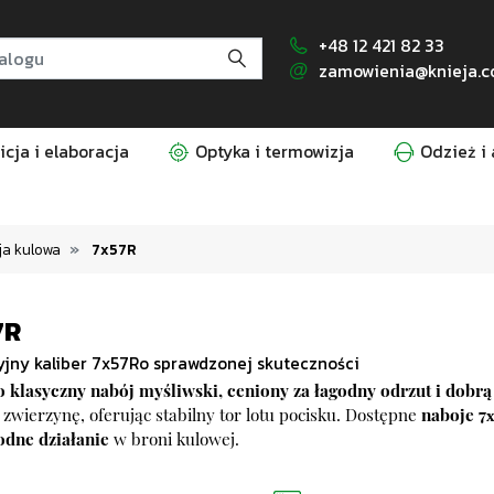
+48 12 421 82 33
zamowienia@knieja.c
cja i elaboracja
Optyka i termowizja
Odzież i 
a kulowa
7x57R
7R
jny kaliber 7x57Ro sprawdzonej skuteczności
o klasyczny nabój myśliwski, ceniony za łagodny odrzut i dobrą
 zwierzynę, oferując stabilny tor lotu pocisku. Dostępne
naboje 7
dne działanie
w
broni kulowej
.