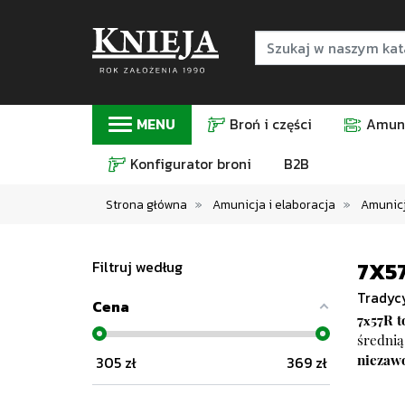
MENU
Broń i części
Amuni
Konfigurator broni
B2B
Strona główna
Amunicja i elaboracja
Amunicj
7X5
Filtruj według
Tradycy
Cena
7x57R t
średnią
305
zł
369
zł
niezawo