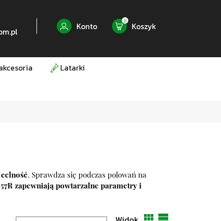
0
Konto
Koszyk
om.pl
akcesoria
Latarki
 celność
. Sprawdza się podczas polowań na
x57R zapewniają powtarzalne parametry i
Widok