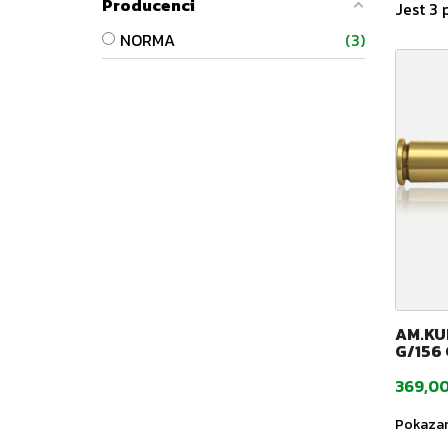
Producenci
Jest 3 
NORMA
3
AM.KU
G/156 
Cena
369,00
Pokazano