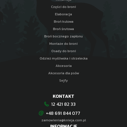
Części do broni
Elaboracja
Broń kulowa
Broń śrutowa
Broń bocznego zapłonu
Montaże do broni
Osady do broni
Odzież myśliwska i strzelecka
Akcesoria
Akcesoria dla psów
Sejfy
KONTAKT
12 421 82 33
+48 691 844 077
zamowienia@knieja.com.pl
INFORMACJE