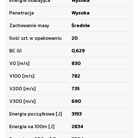
Energia obalająca
Wysoka
Penetracja
Wysoka
Zachowanie masy
Średnie
Ilość szt. w opakowaniu
20
BC G1
0,629
V0 [m/s]
830
V100 [m/s]
782
V200 [m/s]
735
V300 [m/s]
690
Energia początkowa [J]
3193
Energia na 100m [J]
2834