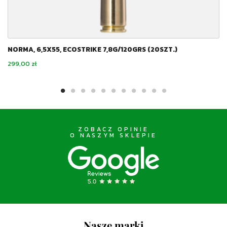
NORMA, 6,5X55, ECOSTRIKE 7,8G/120GRS (20SZT.)
Cena
299,00 zł
ZOBACZ OPINIE
O NASZYM SKLEPIE
Nasze marki