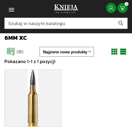
0
6MM XC
(
0
)
Pokazano 1-1 z 1 pozycji