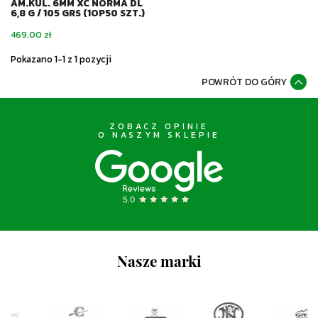
AM.KUL. 6MM XC NORMA DL
6,8 G / 105 GRS (1OP50 SZT.)
Cena
469,00 zł
Pokazano 1-1 z 1 pozycji
POWRÓT DO GÓRY
ZOBACZ OPINIE
O NASZYM SKLEPIE
Nasze marki