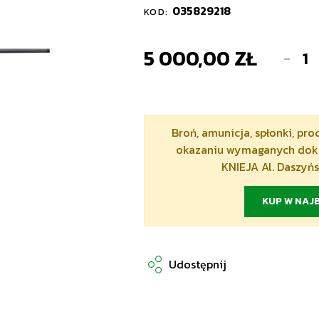
035829218
KOD:
5 000,00 ZŁ
-
Broń, amunicja, spłonki, pr
okazaniu wymaganych doku
KNIEJA Al. Daszyń
KUP W NAJB
Udostępnij