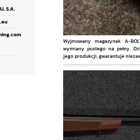
L S.A.
.eu
ning.com
Wyjmowany magazynek A-BOLT`
wymiany pustego na pełny. Dz
jego produkcji, gwarantuje niez