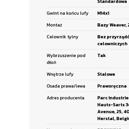
Standardowa
Gwint na końcu lufy
M14x1
Montaż
Bazy Weaver, 2
Celownik tylny
Bez przyrząd
celowniczych
Wybrzuszenie pod
Tak
dłoń
Wnętrze lufy
Stalowe
Osada prawa/lewa
Praworęczna
Adres producenta
Parc industrie
Hauts-Sarts 
Avenue, 25, 4
Herstal, Belg