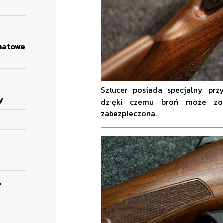
matowe
Sztucer posiada specjalny pr
y
dzięki czemu broń może zos
zabezpieczona.
,
e