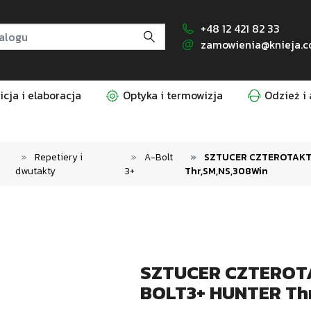
+48 12 421 82 33
zamowienia@knieja.c
cja i elaboracja
Optyka i termowizja
Odzież i 
Repetiery i
A-Bolt
SZTUCER CZTEROTAKT,
dwutakty
3+
Thr,SM,NS,308Win
SZTUCER CZTEROTA
BOLT3+ HUNTER Th