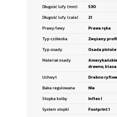
Długość lufy (mm)
530
Długość lufy (cale)
21
Prawy/lewy
Prawa ręka
Typ czółenka
Zwężany profi
Typ osady
Osada pistol
Materiał osady
Amerykański
drewno, klasa 
Uchwyt
Drebno ryflo
Baka regulowana
Nie
Stopka kolby
Inflex I
System stopki
Footprint 1