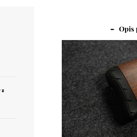
Opis
 z