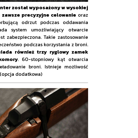
unter został wyposażony w wysokiej
je zawsze precyzyjne celowanie
oraz
orbującą odrzut podczas oddawania
ada system umożliwiający otwarcie
st zabezpieczona. Takie zastosowanie
czeństwo podczas korzystania z broni.
iada również trzy ryglowy zamek
komory
. 60-stopniowy kąt otwarcia
ładowanie broni. Istnieje możliwość
 (opcja dodatkowa)