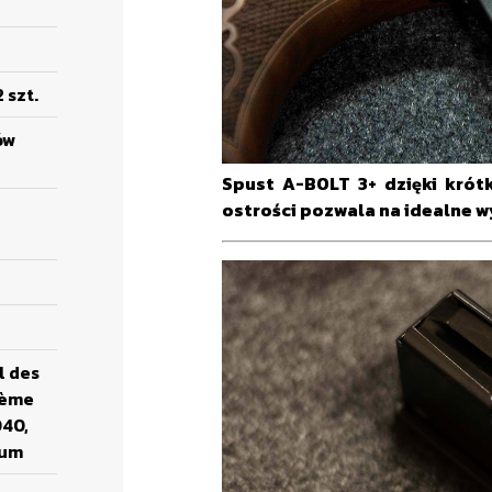
 szt.
ów
Spust A-BOLT 3+ dzięki krót
ostrości pozwala na idealne w
l des
3ème
040,
ium