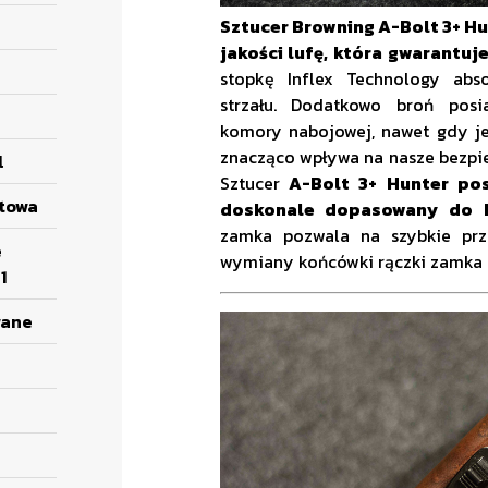
Sztucer Browning A-Bolt 3+ H
jakości lufę, która gwarantu
stopkę Inflex Technology abs
strzału. Dodatkowo broń posi
komory nabojowej, nawet gdy je
znacząco wpływa na nasze bezpie
l
Sztucer
A-Bolt 3+ Hunter pos
etowa
doskonale dopasowany do 
zamka pozwala na szybkie prze
e
wymiany końcówki rączki zamka
1
wane