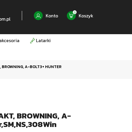
0
Konto
Koszyk
om.pl
akcesoria
Latarki
 BROWNING, A-BOLT3+ HUNTER
KT, BROWNING, A-
r,SM,NS,308Win