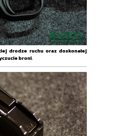
kiej drodze ruchu oraz doskonałej
yczucie broni
.