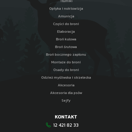
Tłumiki
Optyka i noktowizja
Amunicja
Części do broni
Elaboracja
Broń kulowa
Broń śrutowa
Broń bocznego zapłonu
Montaże do broni
Osady do broni
Odzież myśliwska i strzelecka
Akcesoria
Akcesoria dla psów
Sejfy
KONTAKT
12 421 82 33