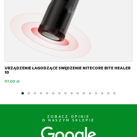
URZĄDZENIE ŁAGODZĄCE SWĘDZENIE NITECORE BITE HEALER
10
Cena
117,00 zł
ZOBACZ OPINIE
O NASZYM SKLEPIE