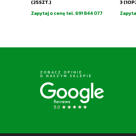
(25SZT.)
3 (1OP
44 077
Zapytaj o cenę tel. 691 844 077
Zapyta
ZOBACZ OPINIE
O NASZYM SKLEPIE