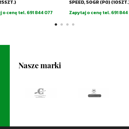
25SZT.)
SPEED, 50GR (P0) (10SZT.
j o cenę tel. 691 844 077
Zapytaj o cenę tel. 691 844
Nasze marki