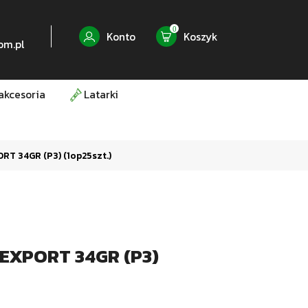
0
Konto
Koszyk
om.pl
akcesoria
Latarki
RT 34GR (P3) (1op25szt.)
 EXPORT 34GR (P3)