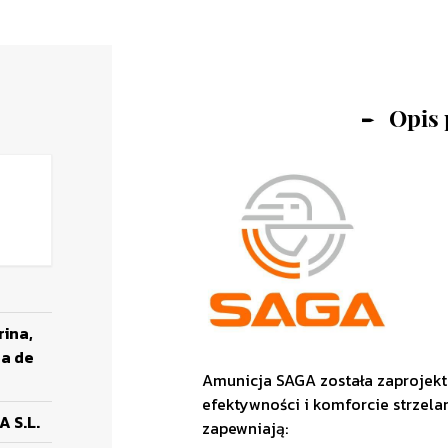
Opis
rina,
ña de
Amunicja SAGA została zaprojek
efektywności i komforcie strzel
A S.L.
zapewniają: