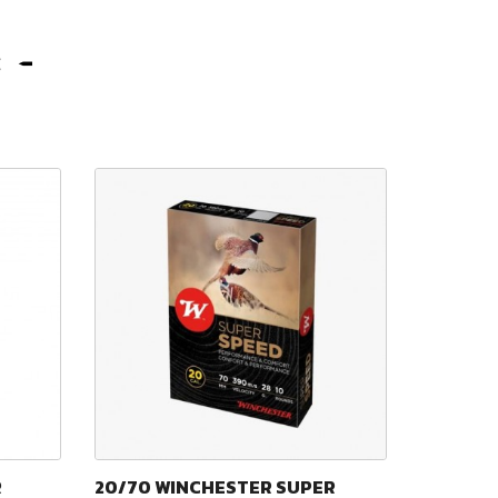
:
R
20/70 WINCHESTER SUPER
SAGA GO