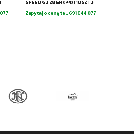
)
SPEED G2 28GR (P4) (10SZT.)
(25SZT.)
 077
Zapytaj o cenę tel. 691 844 077
Zapytaj o