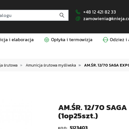
+48 12 421 82 33
zamowienia@knieja.c
cja i elaboracja
Optyka i termowizja
Odzież i 
a śrutowa
Amunicja śrutowa myśliwska
AM.ŚR. 12/70 SAGA EXPO
AM.ŚR. 12/70 SAGA
(1op25szt.)
S123403
KOD: