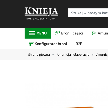
MENU
Broń i części
Amuni
Konfigurator broni
B2B
Strona główna
Amunicja i elaboracja
Amunicj