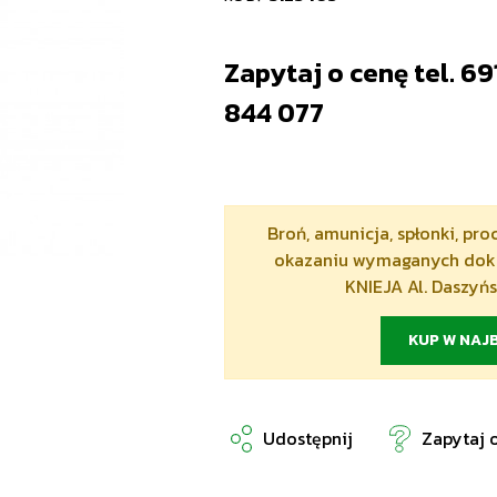
Zapytaj o cenę tel. 69
844 077
Broń, amunicja, spłonki, pr
okazaniu wymaganych doku
KNIEJA Al. Daszyń
KUP W NAJB
Udostępnij
Zapytaj 