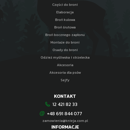
Części do broni
Elaboracja
Broń kulowa
Broń śrutowa
Broń bocznego zapłonu
Montaże do broni
Osady do broni
Odzież myśliwska i strzelecka
Akcesoria
Akcesoria dla psów
Sejfy
KONTAKT
12 421 82 33
+48 691 844 077
zamowienia@knieja.com.pl
INFORMACJE