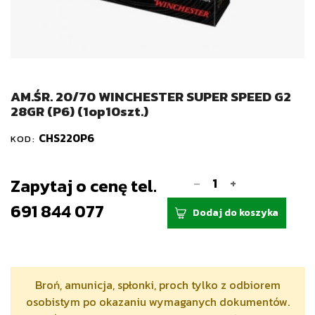
AM.ŚR. 20/70 WINCHESTER SUPER SPEED G2
28GR (P6) (1op10szt.)
CHS220P6
KOD:
-
Zapytaj o cenę tel.
+
691 844 077
Dodaj do koszyka
Broń, amunicja, spłonki, proch tylko z odbiorem
osobistym po okazaniu wymaganych dokumentów.