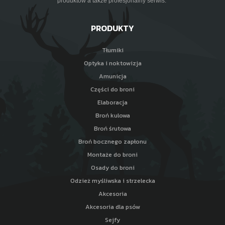
produktów a także profesjonalny serwis.
PRODUKTY
Tłumiki
Optyka i noktowizja
Amunicja
Części do broni
Elaboracja
Broń kulowa
Broń śrutowa
Broń bocznego zapłonu
Montaże do broni
Osady do broni
Odzież myśliwska i strzelecka
Akcesoria
Akcesoria dla psów
Sejfy