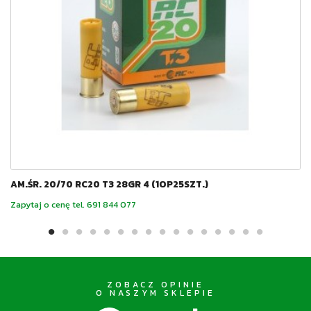
AM.ŚR. 20/70 RC20 T3 28GR 4 (1OP25SZT.)
Zapytaj o cenę tel. 691 844 077
ZOBACZ OPINIE
O NASZYM SKLEPIE