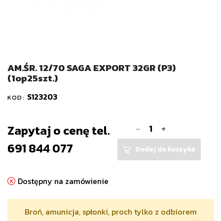
AM.ŚR. 12/70 SAGA EXPORT 32GR (P3)
(1op25szt.)
S123203
KOD:
-
Zapytaj o cenę tel.
+
691 844 077
Dodaj do koszyka
Dostępny na zamówienie
Broń, amunicja, spłonki, proch tylko z odbiorem