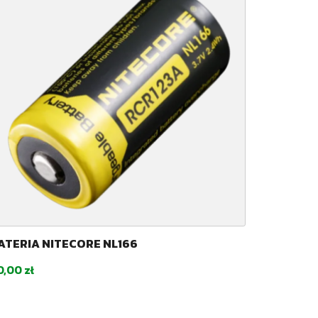
ATERIA NITECORE NL166
ena
0,00 zł