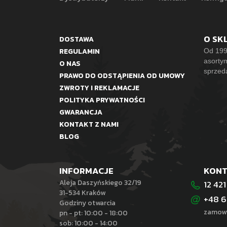
O SK
DOSTAWA
REGULAMIN
Od 199
asorty
O NAS
sprzed
PRAWO DO ODSTĄPIENIA OD UMOWY
ZWROTY I REKLAMACJE
POLITYKA PRYWATNOŚCI
GWARANCJA
KONTAKT Z NAMI
BLOG
INFORMACJE
KON
Aleja Daszyńskiego 32/19
12 421
31-534 Kraków
+48 6
Godziny otwarcia
zamowi
pn - pt: 10:00 - 18:00
sob: 10:00 - 14:00