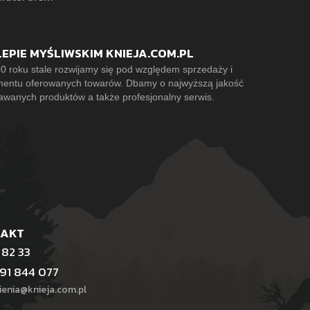
LEPIE MYŚLIWSKIM KNIEJA.COM.PL
0 roku stale rozwijamy się pod względem sprzedaży i
mentu oferowanych towarów. Dbamy o najwyższą jakość
awanych produktów a także profesjonalny serwis.
TAKT
 82 33
91 844 077
enia@knieja.com.pl