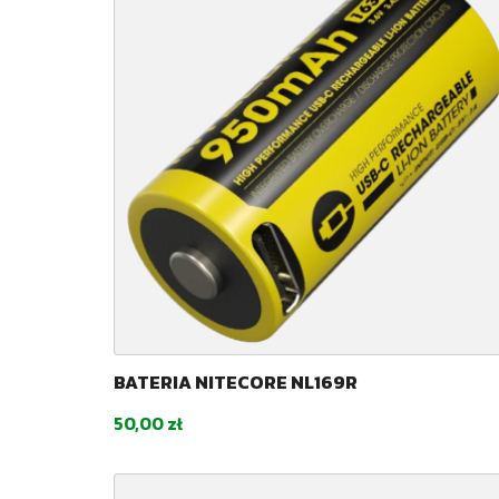
BATERIA NITECORE NL169R
Cena
50,00 zł