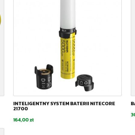
INTELIGENTNY SYSTEM BATERII NITECORE
B
21700
C
3
Cena
164,00 zł