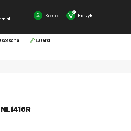
0
Konto
Koszyk
om.pl
akcesoria
Latarki
 NL1416R