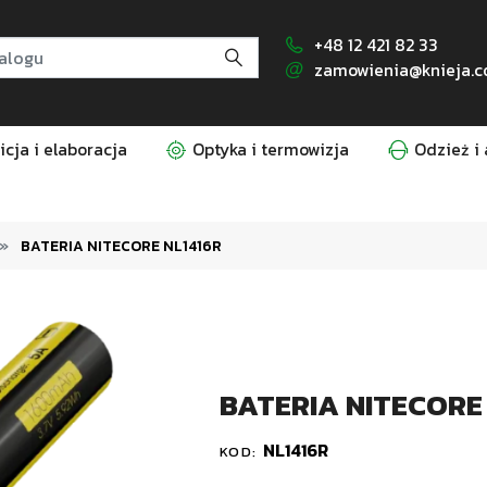
+48 12 421 82 33
zamowienia@knieja.c
cja i elaboracja
Optyka i termowizja
Odzież i 
BATERIA NITECORE NL1416R
BATERIA NITECORE
NL1416R
KOD: