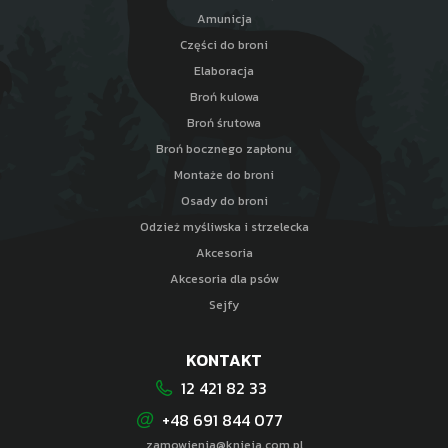
Amunicja
Części do broni
Elaboracja
Broń kulowa
Broń śrutowa
Broń bocznego zapłonu
Montaże do broni
Osady do broni
Odzież myśliwska i strzelecka
Akcesoria
Akcesoria dla psów
Sejfy
KONTAKT
12 421 82 33
+48 691 844 077
zamowienia@knieja.com.pl