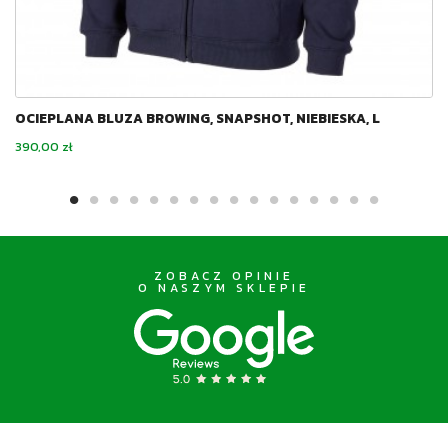
OCIEPLANA BLUZA BROWING, SNAPSHOT, NIEBIESKA, L
Cena
390,00 zł
ZOBACZ OPINIE
O NASZYM SKLEPIE