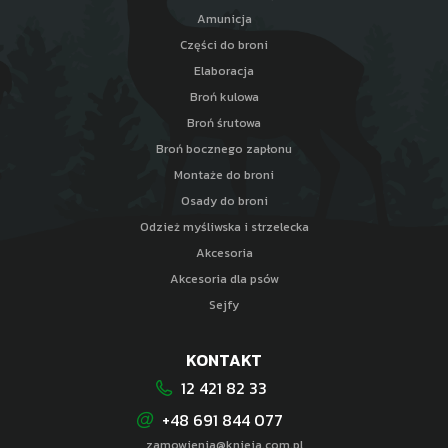
Amunicja
Części do broni
Elaboracja
Broń kulowa
Broń śrutowa
Broń bocznego zapłonu
Montaże do broni
Osady do broni
Odzież myśliwska i strzelecka
Akcesoria
Akcesoria dla psów
Sejfy
KONTAKT
12 421 82 33
+48 691 844 077
zamowienia@knieja.com.pl