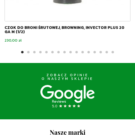
CZOK DO BRONI ŚRUTOWEJ, BROWNING, INVECTOR PLUS 20
GA M (1/2)
Cena
230,00 zł
ZOBACZ OPINIE
O NASZYM SKLEPIE
Nasze marki