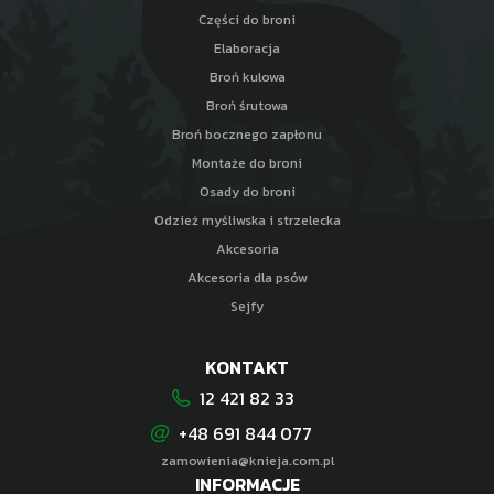
Części do broni
Elaboracja
Broń kulowa
Broń śrutowa
Broń bocznego zapłonu
Montaże do broni
Osady do broni
Odzież myśliwska i strzelecka
Akcesoria
Akcesoria dla psów
Sejfy
KONTAKT
12 421 82 33
+48 691 844 077
zamowienia@knieja.com.pl
INFORMACJE