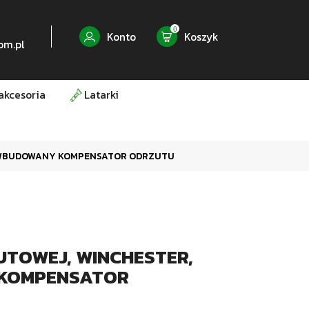
0
Konto
Koszyk
om.pl
akcesoria
Latarki
P, WBUDOWANY KOMPENSATOR ODRZUTU
UTOWEJ, WINCHESTER,
 KOMPENSATOR