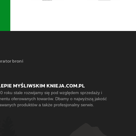
rator broni
LEPIE MYŚLIWSKIM KNIEJA.COM.PL
0 roku stale rozwijamy się pod względem sprzedaży i
mentu oferowanych towarów. Dbamy o najwyższą jakość
awanych produktów a także profesjonalny serwis.