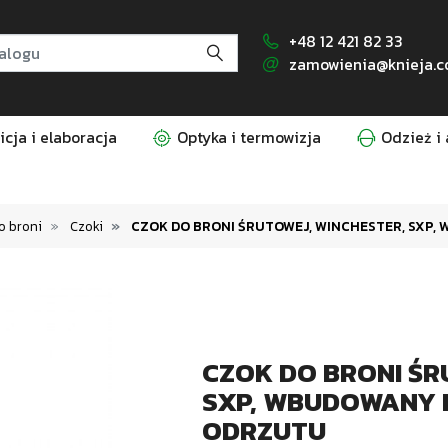
+48 12 421 82 33
zamowienia@knieja.c
cja i elaboracja
Optyka i termowizja
Odzież i 
o broni
Czoki
CZOK DO BRONI ŚRUTOWEJ, WINCHESTER, SX
CZOK DO BRONI ŚR
SXP, WBUDOWANY
ODRZUTU