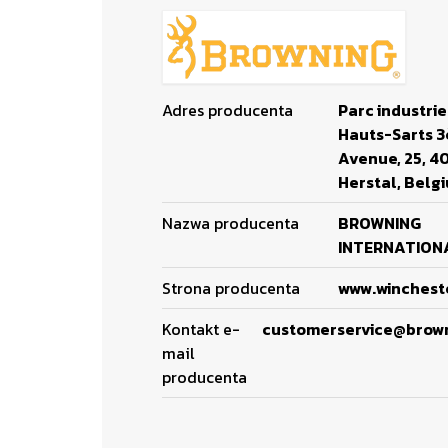
Adres producenta
Parc industrie
Hauts-Sarts 
Avenue, 25, 4
Herstal, Belg
Nazwa producenta
BROWNING
INTERNATIONA
Strona producenta
www.winchest
Kontakt e-
customerservice@brow
mail
producenta