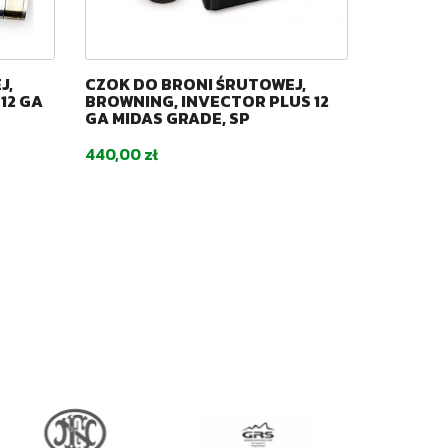
J,
CZOK DO BRONI ŚRUTOWEJ,
CZOK DO
12 GA
BROWNING, INVECTOR PLUS 12
BROWNIN
GA MIDAS GRADE, SP
GA TITAN
Cena
Cena
440,00 zł
730,00 z