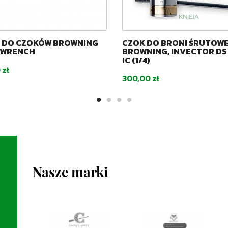
 DO CZOKÓW BROWNING
CZOK DO BRONI ŚRUTOWE
DWRENCH
BROWNING, INVECTOR DS 
IC (1/4)
 zł
Cena
300,00 zł
Nasze marki