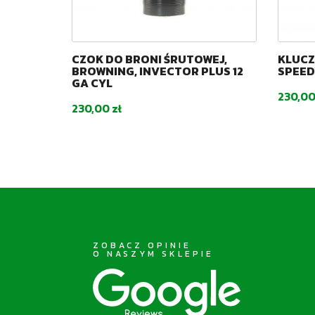
WEJ,
CZOK DO BRONI ŚRUTOWEJ,
KLUCZ
2 GA
BROWNING, INVECTOR PLUS 12
SPEE
GA CYL
Cena
230,00
Cena
230,00 zł
ZOBACZ OPINIE
O NASZYM SKLEPIE