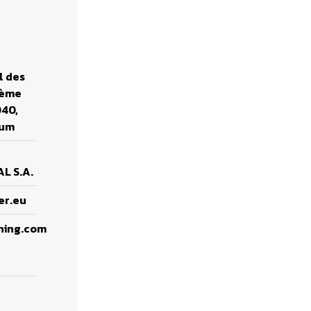
l des
3ème
040,
ium
L S.A.
er.eu
ning.com