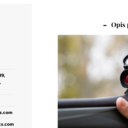
Opis
89,
,
cs.com
cs.com