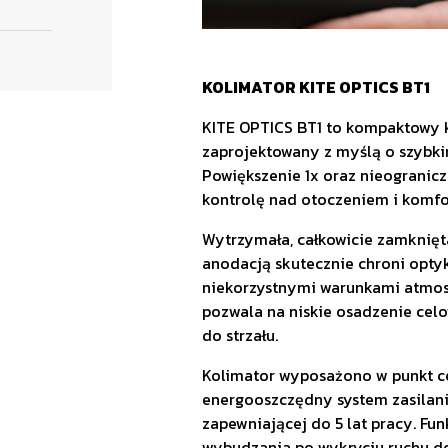
KOLIMATOR KITE OPTICS BT1
KITE OPTICS BT1 to kompaktowy ko
zaprojektowany z myślą o szybkim
Powiększenie 1x oraz nieogranic
kontrolę nad otoczeniem i komfor
Wytrzymała, całkowicie zamknię
anodacją skutecznie chroni opty
niekorzystnymi warunkami atmos
pozwala na niskie osadzenie celow
do strzału.
Kolimator wyposażono w punkt c
energooszczędny system zasilani
zapewniającej do 5 lat pracy. Fu
wybudzania po wykryciu ruchu do