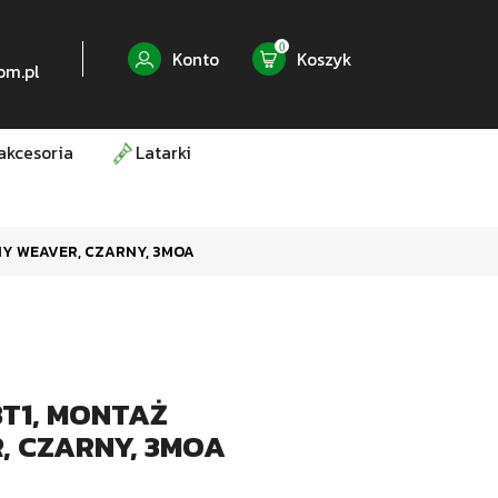
0
Konto
Koszyk
om.pl
akcesoria
Latarki
NNY WEAVER, CZARNY, 3MOA
BT1, MONTAŻ
, CZARNY, 3MOA