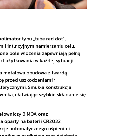
limator typu „tube red dot”,
 i intuicyjnym namierzaniu celu.
zone pole widzenia zapewniają pełną
t użytkowania w każdej sytuacji.
ta metalowa obudowa z twardą
kę przed uszkodzeniami i
ferycznymi. Smukła konstrukcja
nika, ułatwiając szybkie składanie się
elowniczy 3 MOA oraz
a oparty na baterii CR2032,
nkcje automatycznego uśpienia i
datkowo wydłużają czas działania