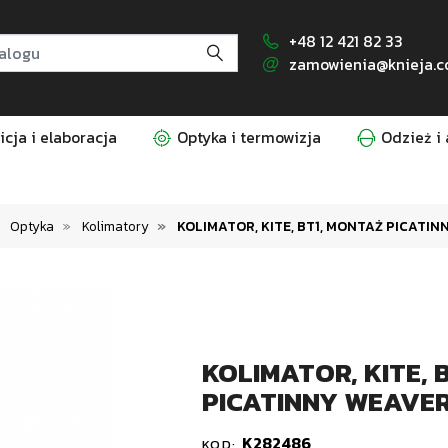
+48 12 421 82 33
zamowienia@knieja.c
cja i elaboracja
Optyka i termowizja
Odzież i 
Optyka
Kolimatory
KOLIMATOR, KITE, BT1, MONTAŻ PICATI
KOLIMATOR, KITE, 
PICATINNY WEAVER
K282486
KOD: