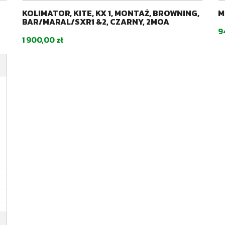
KOLIMATOR, KITE, KX 1, MONTAŻ, BROWNING,
M
BAR/MARAL/SXR1 &2, CZARNY, 2MOA
C
9
Cena
1 900,00 zł