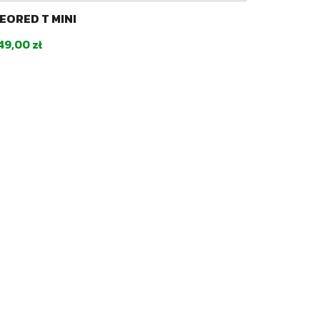
EORED T MINI
ena
49,00 zł