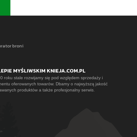
rator broni
LEPIE MYŚLIWSKIM KNIEJA.COM.PL
0 roku stale rozwijamy się pod względem sprzedaży i
mentu oferowanych towarów. Dbamy o najwyższą jakość
awanych produktów a także profesjonalny serwis.