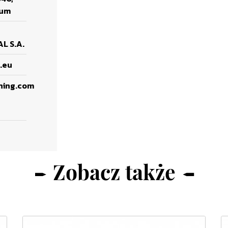
ium
L S.A.
.eu
ning.com
Zobacz także