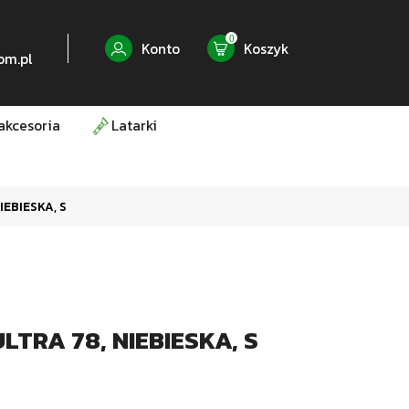
0
Konto
Koszyk
om.pl
akcesoria
Latarki
IEBIESKA, S
LTRA 78, NIEBIESKA, S