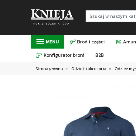
MENU
Broń i części
Amuni
Konfigurator broni
B2B
Strona główna
Odzież i akcesoria
Odzież myśl