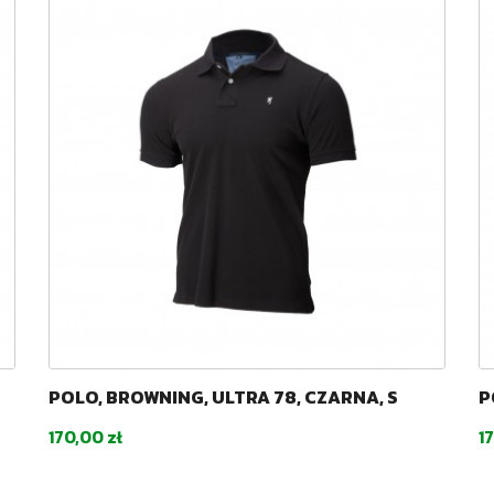
POLO, BROWNING, ULTRA 78, CZARNA, S
P
Cena
C
170,00 zł
1