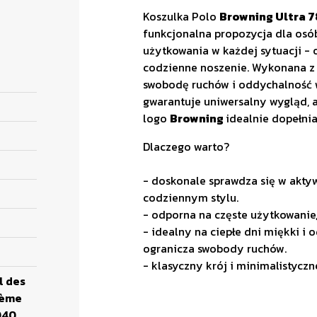
Koszulka Polo
Browning Ultra 7
funkcjonalna propozycja dla osób
użytkowania w każdej sytuacji -
codzienne noszenie. Wykonana z t
swobodę ruchów i oddychalność w 
gwarantuje uniwersalny wygląd, 
logo
Browning
idealnie dopełnia
Dlaczego warto?
- doskonale sprawdza się w akty
codziennym stylu.
- odporna na częste użytkowanie,
- idealny na ciepłe dni miękki i 
ogranicza swobody ruchów.
- klasyczny krój i minimalistycz
l des
3ème
040,