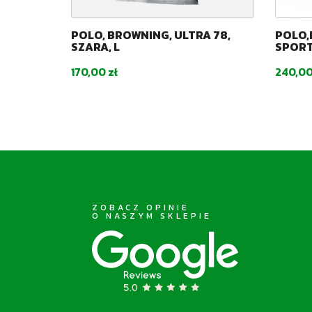
A 78,
POLO, BROWNING, ULTRA 78,
POLO,
SZARA, L
SPORT
Cena
Cena
170,00 zł
240,00
ZOBACZ OPINIE
O NASZYM SKLEPIE