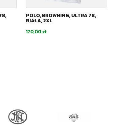
78,
POLO, BROWNING, ULTRA 78,
POLO,B
BIAŁA, 2XL
79,BRĄZ
Cena
Cena
170,00 zł
250,00 z