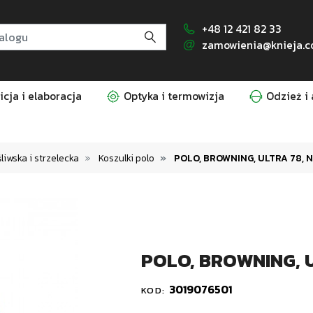
+48 12 421 82 33
zamowienia@knieja.c
cja i elaboracja
Optyka i termowizja
Odzież i 
iwska i strzelecka
Koszulki polo
POLO, BROWNING, ULTRA 78, N
POLO, BROWNING, U
3019076501
KOD: