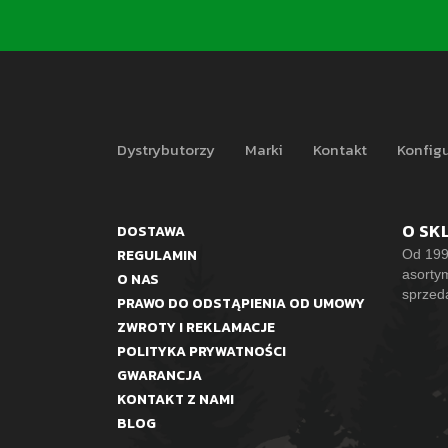
Dystrybutorzy
Marki
Kontakt
Konfigu
O SK
DOSTAWA
REGULAMIN
Od 199
asorty
O NAS
sprzed
PRAWO DO ODSTĄPIENIA OD UMOWY
ZWROTY I REKLAMACJE
POLITYKA PRYWATNOŚCI
GWARANCJA
KONTAKT Z NAMI
BLOG