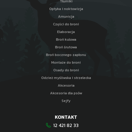
Tłumiki
Optyka i noktowizja
Amunicja
Części do broni
Elaboracja
Broń kulowa
Broń śrutowa
Broń bocznego zapłonu
Montaże do broni
Osady do broni
Odzież myśliwska i strzelecka
Akcesoria
Akcesoria dla psów
Sejfy
KONTAKT
12 421 82 33