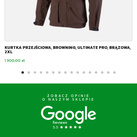
KURTKA PRZEJŚCIOWA, BROWNING, ULTIMATE PRO, BRĄZOWA,
2XL
Cena
1 300,00 zł
ZOBACZ OPINIE
O NASZYM SKLEPIE