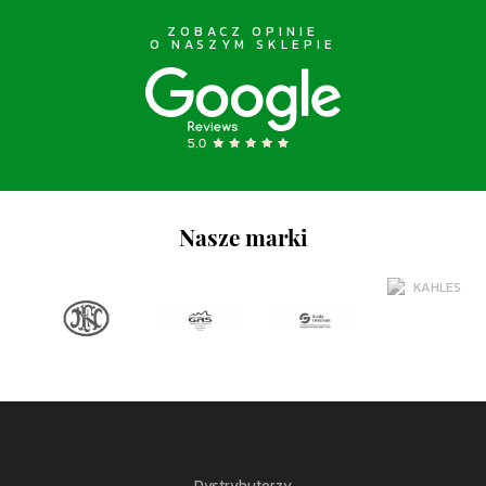
ZOBACZ OPINIE
O NASZYM SKLEPIE
Nasze marki
Dystrybutorzy