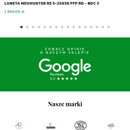
LUNETA MEOHUNTER R5 5-25X56 FFP RD - BDC 3
Cena
2 990,00 zł
ZOBACZ OPINIE
O NASZYM SKLEPIE
Nasze marki