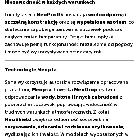
Niezawodność w każdych warunkach
Lunety z serii
MeoPro R5
posiadają
wodoodporną i
szczelną konstrukcję
oraz są
wypełnione azotem
, co
skutecznie zapobiega parowaniu soczewek podczas
nagłych zmian temperatury. Dzięki temu optyka
zachowuje pełną funkcjonalność niezależnie od pogody
i może być wykorzystywana przez cały rok.
Technologie Meopta
Seria wykorzystuje autorskie rozwiązania opracowane
przez firmę
Meopta
. Powłoka
MeoDrop
ułatwia
odprowadzanie
wody, błota i innych zabrudzeń
z
powierzchni soczewek, poprawiając widoczność w
trudnych warunkach atmosferycznych. Z kolei
MeoShield
zwiększa odporność soczewek na
zarysowania, ścieranie i codzienne użytkowanie
,
wydłużając ich trwałość. W modelach wyposażonych w