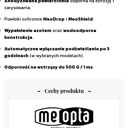
Anodyzowana powierzchnia
odporna na korozję i
zarysowania.
Powłoki ochronne
MeoDrop
i
MeoShield
.
Wypełnienie azotem
oraz
wodoodporna
konstrukcja
.
Automatyczne wyłączanie podświetlenia po 3
godzinach
(w wybranych modelach).
Odporność na wstrząsy do 500 G / 1 ms
.
Cechy produktu