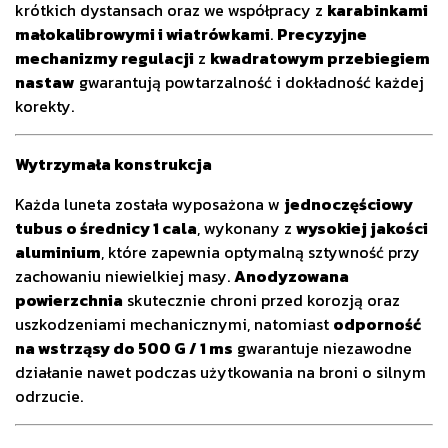
krótkich dystansach oraz we współpracy z
karabinkami
małokalibrowymi i wiatrówkami
.
Precyzyjne
mechanizmy regulacji
z
kwadratowym przebiegiem
nastaw
gwarantują powtarzalność i dokładność każdej
korekty.
Wytrzymała konstrukcja
Każda luneta została wyposażona w
jednoczęściowy
tubus o średnicy 1 cala
, wykonany z
wysokiej jakości
aluminium
, które zapewnia optymalną sztywność przy
zachowaniu niewielkiej masy.
Anodyzowana
powierzchnia
skutecznie chroni przed korozją oraz
uszkodzeniami mechanicznymi, natomiast
odporność
na wstrząsy do 500 G / 1 ms
gwarantuje niezawodne
działanie nawet podczas użytkowania na broni o silnym
odrzucie.