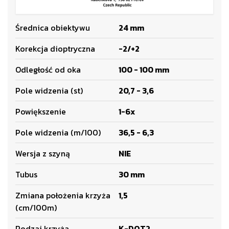
Średnica obiektywu
24 mm
Korekcja dioptryczna
-2/+2
Odległość od oka
100 - 100 mm
Pole widzenia (st)
20,7 - 3,6
Powiększenie
1-6x
Pole widzenia (m/100)
36,5 - 6,3
Wersja z szyną
NIE
Tubus
30 mm
Zmiana położenia krzyża
1,5
(cm/100m)
Rodzaj krzyża
K-DOT2