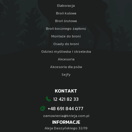
Elaboracja
Broń kulowa
Broń śrutowa
Broń bocznego zapłonu
Montaże do broni
Osady do broni
Odzież myśliwska i strzelecka
Akcesoria
Akcesoria dla psów
Sejfy
KONTAKT
12 421 82 33
+48 691 844 077
zamowienia@knieja.com.pl
INFORMACJE
Aleja Daszyńskiego 32/19