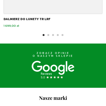
DALMIERZ DO LUNETY TR LRF
Cena
1 699,00 zł
ZOBACZ OPINIE
O NASZYM SKLEPIE
Nasze marki