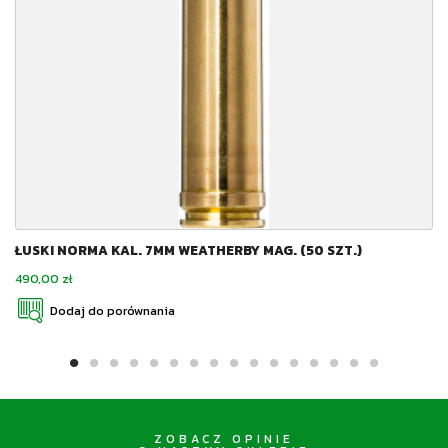
ŁUSKI NORMA KAL. 7MM WEATHERBY MAG. (50 SZT.)
Cena
490,00 zł
Dodaj do porównania
ZOBACZ OPINIE