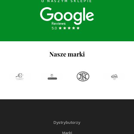
O NASZYM SKLEPIE
Nasze marki
Dystrybutorzy
Marki