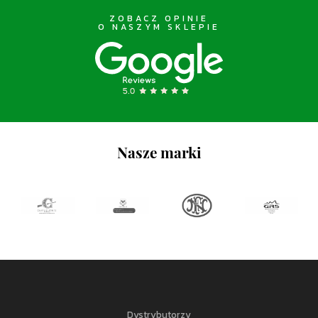
ZOBACZ OPINIE
O NASZYM SKLEPIE
Nasze marki
Dystrybutorzy