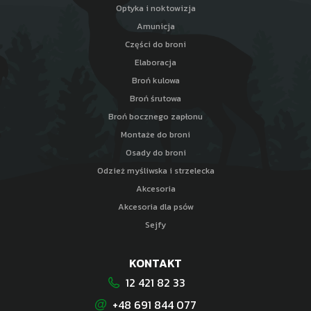
Optyka i noktowizja
Amunicja
Części do broni
Elaboracja
Broń kulowa
Broń śrutowa
Broń bocznego zapłonu
Montaże do broni
Osady do broni
Odzież myśliwska i strzelecka
Akcesoria
Akcesoria dla psów
Sejfy
KONTAKT
12 421 82 33
+48 691 844 077