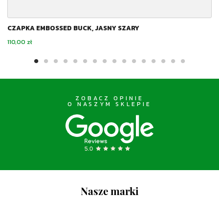
CZAPKA EMBOSSED BUCK, JASNY SZARY
Cena
110,00 zł
ZOBACZ OPINIE
O NASZYM SKLEPIE
Nasze marki