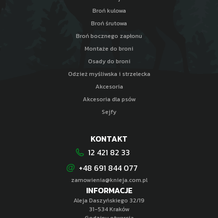
Broń kulowa
Broń śrutowa
Broń bocznego zapłonu
Montaże do broni
Osady do broni
Odzież myśliwska i strzelecka
Akcesoria
Akcesoria dla psów
Sejfy
KONTAKT
12 421 82 33
+48 691 844 077
zamowienia@knieja.com.pl
INFORMACJE
Aleja Daszyńskiego 32/19
31-534 Kraków
Godziny otwarcia