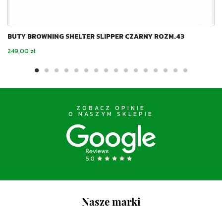
BUTY BROWNING SHELTER SLIPPER CZARNY ROZM.43
Cena
249,00 zł
ZOBACZ OPINIE
O NASZYM SKLEPIE
Nasze marki