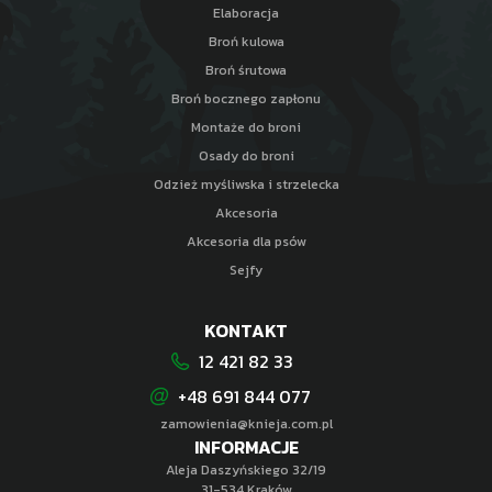
Elaboracja
Broń kulowa
Broń śrutowa
Broń bocznego zapłonu
Montaże do broni
Osady do broni
Odzież myśliwska i strzelecka
Akcesoria
Akcesoria dla psów
Sejfy
KONTAKT
12 421 82 33
+48 691 844 077
zamowienia@knieja.com.pl
INFORMACJE
Aleja Daszyńskiego 32/19
31-534 Kraków