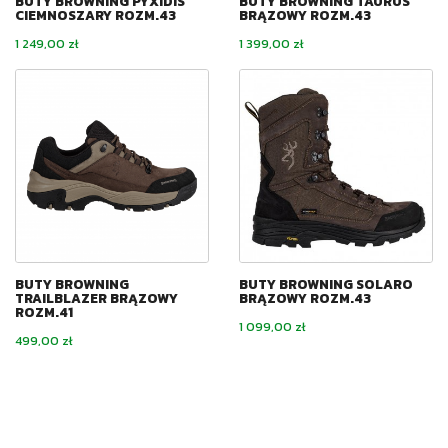
BUTY BROWNING PYXIDIS
BUTY BROWNING TAURUS
CIEMNOSZARY ROZM.43
BRĄZOWY ROZM.43
Cena
Cena
1 249,00 zł
1 399,00 zł
BUTY BROWNING
BUTY BROWNING SOLARO
TRAILBLAZER BRĄZOWY
BRĄZOWY ROZM.43
ROZM.41
Cena
1 099,00 zł
Cena
499,00 zł