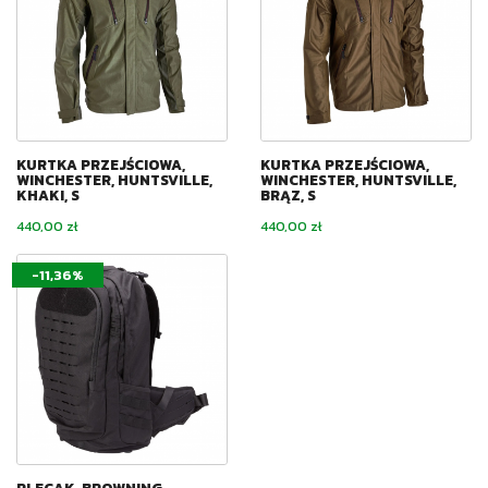
KURTKA PRZEJŚCIOWA,
KURTKA PRZEJŚCIOWA,
WINCHESTER, HUNTSVILLE,
WINCHESTER, HUNTSVILLE,
KHAKI, S
BRĄZ, S
Cena
Cena
440,00 zł
440,00 zł
-11,36%
PLECAK, BROWNING,