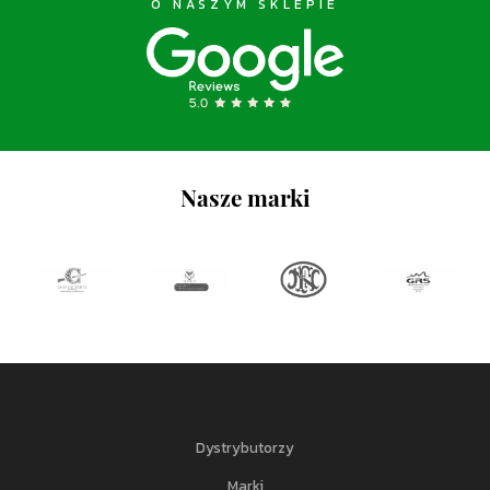
O NASZYM SKLEPIE
Nasze marki
Dystrybutorzy
Marki