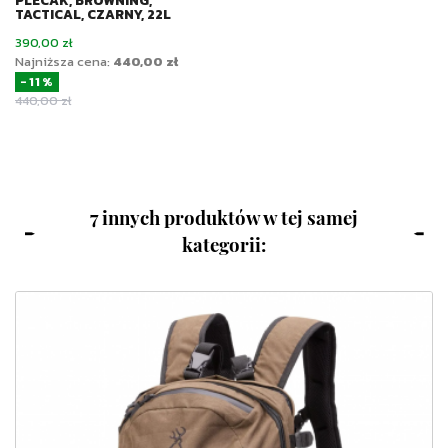
TACTICAL, CZARNY, 22L
Cena
390,00 zł
Najniższa cena:
440,00 zł
-11%
Cena podstawowa
440,00 zł
7 innych produktów w tej samej
kategorii: