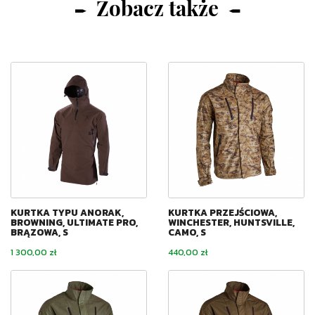
Zobacz także
KURTKA TYPU ANORAK,
KURTKA PRZEJŚCIOWA,
BROWNING, ULTIMATE PRO,
WINCHESTER, HUNTSVILLE,
BRĄZOWA, S
CAMO, S
Cena
Cena
1 300,00 zł
440,00 zł