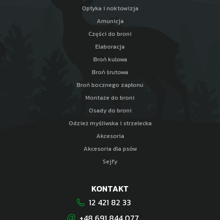
Optyka i noktowizja
Amunicja
Części do broni
Elaboracja
Broń kulowa
Broń śrutowa
Broń bocznego zapłonu
Montaże do broni
Osady do broni
Odzież myśliwska i strzelecka
Akcesoria
Akcesoria dla psów
Sejfy
KONTAKT
12 421 82 33
+48 691 844 077