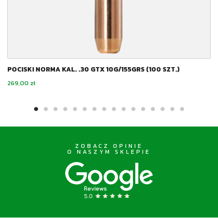
POCISKI NORMA KAL. .30 GTX 10G/155GRS (100 SZT.)
Cena
269,00 zł
ZOBACZ OPINIE
O NASZYM SKLEPIE