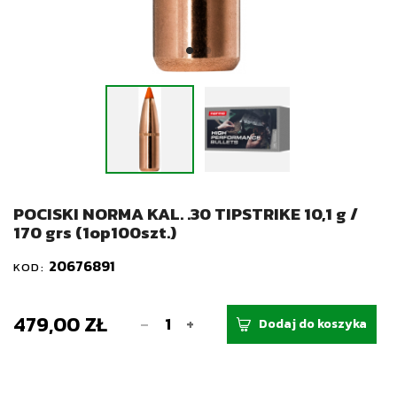
POCISKI NORMA KAL. .30 TIPSTRIKE 10,1 g /
170 grs (1op100szt.)
20676891
KOD:
479,00 ZŁ
-
+
Dodaj do koszyka