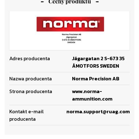
Cechy produktu
Adres producenta
Jägargatan 2 S-673 35
ÅMOTFORS SWEDEN
Nazwa producenta
Norma Precision AB
Strona producenta
www.norma-
ammunition.com
Kontakt e-mail
norma.support@ruag.com
producenta