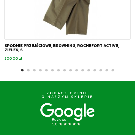
SPODNIE PRZEJŚCIOWE, BROWNING, ROCHEFORT ACTIVE,
ZIELEŃ, S
Cena
300,00 zł
ZOBACZ OPINIE
O NASZYM SKLEPIE