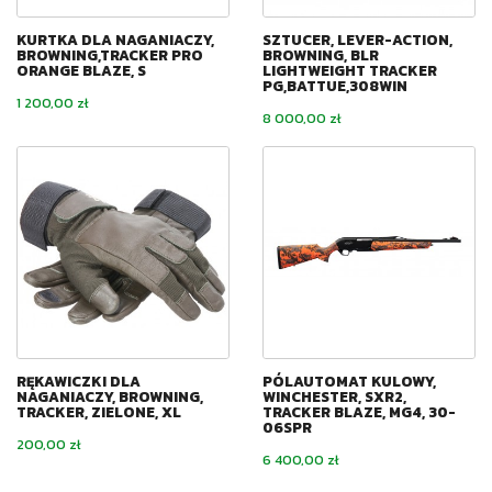
KURTKA DLA NAGANIACZY,
SZTUCER, LEVER-ACTION,
BROWNING,TRACKER PRO
BROWNING, BLR
ORANGE BLAZE, S
LIGHTWEIGHT TRACKER
PG,BATTUE,308WIN
Cena
1 200,00 zł
Cena
8 000,00 zł
RĘKAWICZKI DLA
PÓLAUTOMAT KULOWY,
NAGANIACZY, BROWNING,
WINCHESTER, SXR2,
TRACKER, ZIELONE, XL
TRACKER BLAZE, MG4, 30-
06SPR
Cena
200,00 zł
Cena
6 400,00 zł