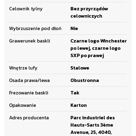
Celownik tylny
Bez przyrządów
celowniczych
Wybrzuszenie pod dłoń
Nie
Grawerunek baskli
Czarne logo Winchester
po lewej, czarne logo
SXP po prawej
Wnętrze lufy
Stalowe
Osada prawa/lewa
Obustronna
Frezowanie baskli
Tak
Opakowanie
Karton
Adres producenta
Parc industriel des
Hauts-Sarts 3ème
Avenue, 25, 4040,