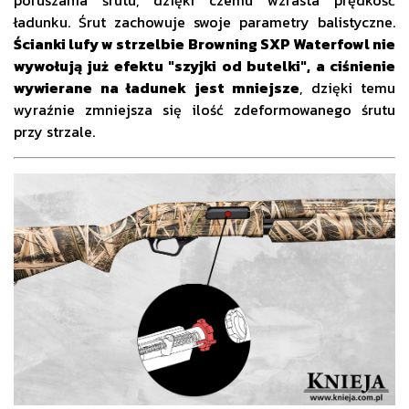
poruszania śrutu, dzięki czemu wzrasta prędkość
ładunku. Śrut zachowuje swoje parametry balistyczne.
Ścianki lufy w strzelbie Browning SXP Waterfowl nie
wywołują już efektu "szyjki od butelki", a ciśnienie
wywierane na ładunek jest mniejsze
, dzięki temu
wyraźnie zmniejsza się ilość zdeformowanego śrutu
przy strzale.