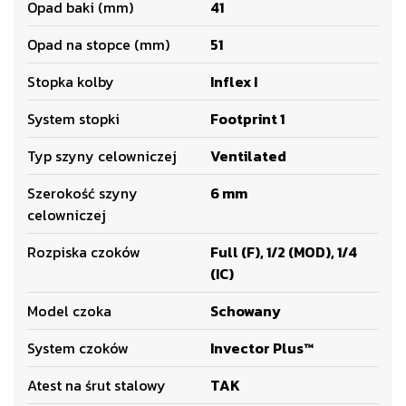
Opad baki (mm)
41
Opad na stopce (mm)
51
Stopka kolby
Inflex I
System stopki
Footprint 1
Typ szyny celowniczej
Ventilated
Szerokość szyny
6 mm
celowniczej
Rozpiska czoków
Full (F), 1/2 (MOD), 1/4
(IC)
Model czoka
Schowany
System czoków
Invector Plus™
Atest na śrut stalowy
TAK