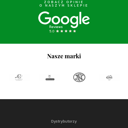
ZOBACZ OPINIE
O NASZYM SKLEPIE
Nasze marki
Dystrybutorzy