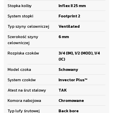
Stopka kolby
Inflex II 25 mm
System stopki
Footprint 2
Typ szyny celowniczej
Ventilated
Szerokość szyny
6 mm
celowniczej
Rozpiska czoków
3/4 (IM), 1/2 (MOD), 1/4
(IC)
Model czoka
Schowany
System czoków
Invector Plus™
Atest na śrut stalowy
TAK
Komora nabojowa
Chromowane
Typ lufy śrutowej
Back bore