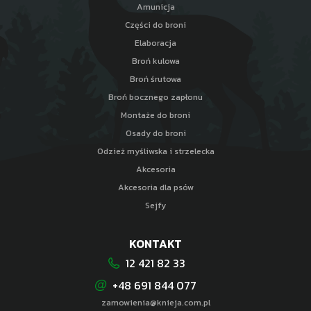
Amunicja
Części do broni
Elaboracja
Broń kulowa
Broń śrutowa
Broń bocznego zapłonu
Montaże do broni
Osady do broni
Odzież myśliwska i strzelecka
Akcesoria
Akcesoria dla psów
Sejfy
KONTAKT
12 421 82 33
+48 691 844 077
zamowienia@knieja.com.pl