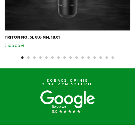
TRITON NO. 5I, 8.6 MM, 18X1
Cena
2 100,00 zł
ZOBACZ OPINIE
O NASZYM SKLEPIE