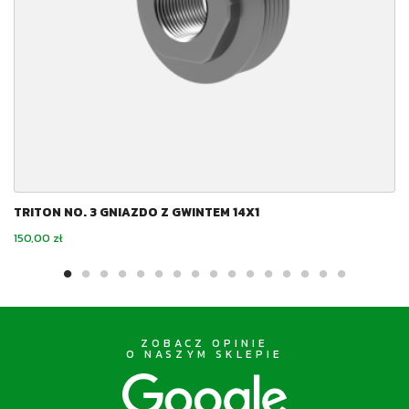
TRITON NO. 3 GNIAZDO Z GWINTEM 14X1
Cena
150,00 zł
ZOBACZ OPINIE
O NASZYM SKLEPIE