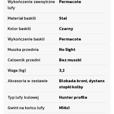
Wykończenie zewnętrzne
Permacote
lufy
Materiał baskili
Stal
Kolor baskili
Czarny
Wykończenie baskli
Permacote
Muszka przednia
No Sight
Celownik przedni
Bez muszki
Waga (kg)
3,2
Akcesoria w zestawie
Blokada broni, dystans
stopki kolby
Typ lufy kulowej
Hunter profile
Gwint na końcu lufy
M14x1