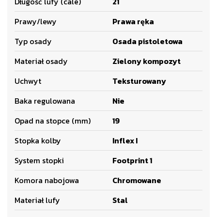
Długość lufy (cale)
21
Prawy/lewy
Prawa ręka
Typ osady
Osada pistoletowa
Materiał osady
Zielony kompozyt
Uchwyt
Teksturowany
Baka regulowana
Nie
Opad na stopce (mm)
19
Stopka kolby
Inflex I
System stopki
Footprint 1
Komora nabojowa
Chromowane
Materiał lufy
Stal