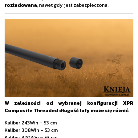
rozładowana
, nawet gdy jest zabezpieczona.
W zależności od wybranej konfiguracji XPR
Composite Threaded długość lufy może się różnić:
Kaliber 243Win – 53 cm
Kaliber 308Win – 53 cm
Kaliber 370Win – 53 cm