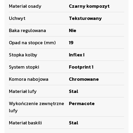
Materiał osady
Czarny kompozyt
Uchwyt
Teksturowany
Baka regulowana
Nie
Opad na stopce (mm)
19
Stopka kolby
Inflex I
System stopki
Footprint 1
Komora nabojowa
Chromowane
Materiał lufy
Stal
Wykończenie zewnętrzne
Permacote
lufy
Materiał baskili
Stal