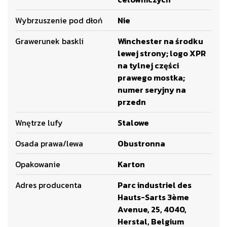
Wybrzuszenie pod dłoń
Nie
Grawerunek baskli
Winchester na środku
lewej strony; logo XPR
na tylnej części
prawego mostka;
numer seryjny na
przedn
Wnętrze lufy
Stalowe
Osada prawa/lewa
Obustronna
Opakowanie
Karton
Adres producenta
Parc industriel des
Hauts-Sarts 3ème
Avenue, 25, 4040,
Herstal, Belgium