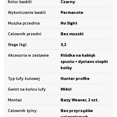
Kolor baskili
Czarny
Wykończenie baskli
Permacote
Muszka przednia
No Sight
Celownik przedni
Bez muszki
Waga (kg)
3,2
Akcesoria w zestawie
Kłódka na kabłąk
spustu + dystans stopki
kolby
Typ lufy kulowej
Hunter profile
Gwint na końcu lufy
M14x1
Montaż
Bazy Weaver, 2 szt.
Celownik tylny
Bez przyrządów
celowniczych