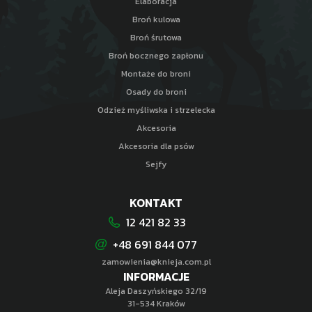
Elaboracja
Broń kulowa
Broń śrutowa
Broń bocznego zapłonu
Montaże do broni
Osady do broni
Odzież myśliwska i strzelecka
Akcesoria
Akcesoria dla psów
Sejfy
KONTAKT
12 421 82 33
+48 691 844 077
zamowienia@knieja.com.pl
INFORMACJE
Aleja Daszyńskiego 32/19
31-534 Kraków