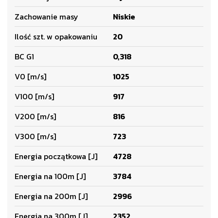
Zachowanie masy
Niskie
Ilość szt. w opakowaniu
20
BC G1
0,318
V0 [m/s]
1025
V100 [m/s]
917
V200 [m/s]
816
V300 [m/s]
723
Energia początkowa [J]
4728
Energia na 100m [J]
3784
Energia na 200m [J]
2996
Energia na 300m [J]
2352