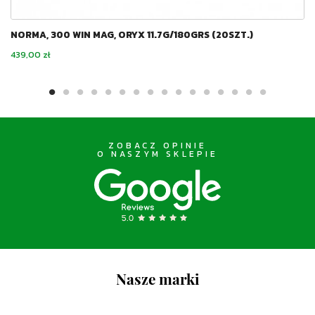
NORMA, 300 WIN MAG, ORYX 11.7G/180GRS (20SZT.)
Cena
439,00 zł
ZOBACZ OPINIE
O NASZYM SKLEPIE
Nasze marki