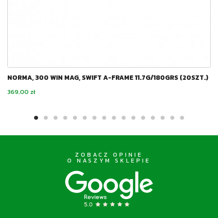
NORMA, 300 WIN MAG, SWIFT A-FRAME 11.7G/180GRS (20SZT.)
Cena
369,00 zł
ZOBACZ OPINIE
O NASZYM SKLEPIE