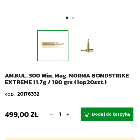
AM.KUL. 300 Win. Mag. NORMA BONDSTRIKE
EXTREME 11.7g / 180 grs (1op20szt.)
20176332
KOD:
499,00 ZŁ
-
+
Dodaj do koszyka