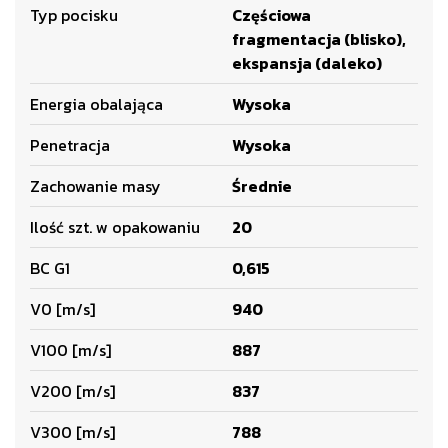
Typ pocisku
Częściowa
fragmentacja (blisko),
ekspansja (daleko)
Energia obalająca
Wysoka
Penetracja
Wysoka
Zachowanie masy
Średnie
Ilość szt. w opakowaniu
20
BC G1
0,615
V0 [m/s]
940
V100 [m/s]
887
V200 [m/s]
837
V300 [m/s]
788