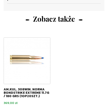
Zobacz także
AM.KUL. 308WIN. NORMA
BONDSTRIKE EXTREME 11.7G
/ 180 GRS (1OP20SZT.)
Cena
369,00 zł