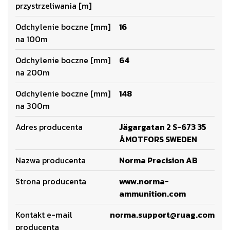
przystrzeliwania [m]
Odchylenie boczne [mm]
16
na 100m
Odchylenie boczne [mm]
64
na 200m
Odchylenie boczne [mm]
148
na 300m
Adres producenta
Jägargatan 2 S-673 35
ÅMOTFORS SWEDEN
Nazwa producenta
Norma Precision AB
Strona producenta
www.norma-
ammunition.com
Kontakt e-mail
norma.support@ruag.com
producenta