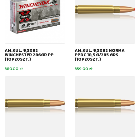
AM.KUL. 9,3X62
AM.KUL. 9,3X62 NORMA
WINCHESTER 286GR PP
PPDC 18,5 G/285 GRS
(1OP20SZT.)
(1OP20SZT.)
Cena
Cena
380,00 zł
359,00 zł