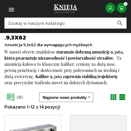
0
.9,3X62
Amunicja 9,3x62 dla wymagających myśliwych
W naszej ofercie znajdziesz
starannie dobraną amunicję 9,3x62,
która gwarantuje niezawodność i powtarzalność strzałów
. Ta
amunicja kulowa
to klasyczny kaliber, ceniony za dużą moc,
pewną penetrację i skuteczność przy polowaniach na średnią i
dużą zwierzynę.
Kaliber 9,3x62 zapewnia stabilną trajektorię
oraz precyzyjne trafienia nawet na dalszych dystansach.
(
0
)
Pokazano 1-12 z 14 pozycji