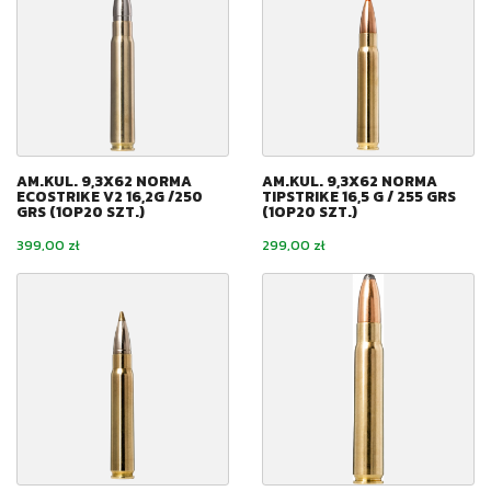
AM.KUL. 9,3X62 NORMA
AM.KUL. 9,3X62 NORMA
ECOSTRIKE V2 16,2G /250
TIPSTRIKE 16,5 G / 255 GRS
GRS (1OP20 SZT.)
(1OP20 SZT.)
Cena
Cena
399,00 zł
299,00 zł