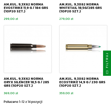
AM.KUL. 9,3X62 NORMA
AM.KUL. 9,3X62 NORMA
EVOSTRIKE 11,9 G / 184 GRS
WHITETAIL 18,5G/285 GRS
(1OP20 SZT.)
(1OP20 SZT.)
Cena
Cena
299,00 zł
279,00 zł
FILTRUJ
AM.KUL. 9,3X62 NORMA
AM.KUL. 9,3X62 NORMA
ORYX SILENCER 18,5 G / 285
ECOSTRIKE 14,9 G / 230 GRS
GRS (1OP20 SZT.)
(1OP20 SZT.)
Cena
Cena
369,00 zł
359,00 zł
Pokazano 1-12 z 14 pozycji