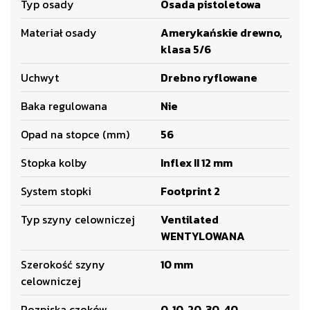
Typ osady
Osada pistoletowa
Materiał osady
Amerykańskie drewno,
klasa 5/6
Uchwyt
Drebno ryflowane
Baka regulowana
Nie
Opad na stopce (mm)
56
Stopka kolby
Inflex II 12 mm
System stopki
Footprint 2
Typ szyny celowniczej
Ventilated
WENTYLOWANA
Szerokość szyny
10 mm
celowniczej
Rozpiska czoków
0, 10, 20, 30, 40