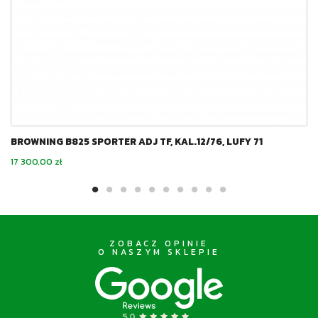
BROWNING B825 SPORTER ADJ TF, KAL.12/76, LUFY 71
Cena
17 300,00 zł
ZOBACZ OPINIE
O NASZYM SKLEPIE