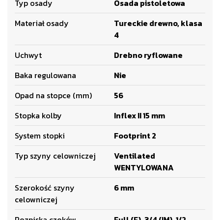
Typ osady
Osada pistoletowa
Materiał osady
Tureckie drewno, klasa
4
Uchwyt
Drebno ryflowane
Baka regulowana
Nie
Opad na stopce (mm)
56
Stopka kolby
Inflex II 15 mm
System stopki
Footprint 2
Typ szyny celowniczej
Ventilated
WENTYLOWANA
Szerokość szyny
6 mm
celowniczej
Rozpiska czoków
Full (F), 3/4 (IM), 1/2