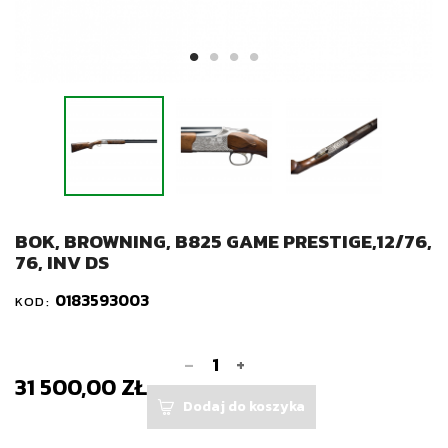
BOK, BROWNING, B825 GAME PRESTIGE,12/76,
76, INV DS
0183593003
KOD:
-
+
31 500,00 ZŁ
Dodaj do koszyka