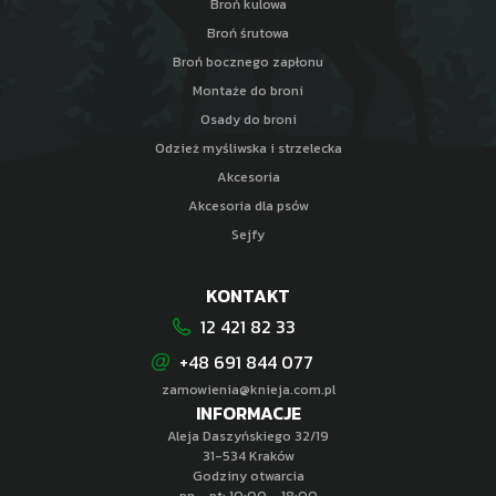
Broń kulowa
Broń śrutowa
Broń bocznego zapłonu
Montaże do broni
Osady do broni
Odzież myśliwska i strzelecka
Akcesoria
Akcesoria dla psów
Sejfy
KONTAKT
12 421 82 33
+48 691 844 077
zamowienia@knieja.com.pl
INFORMACJE
Aleja Daszyńskiego 32/19
31-534 Kraków
Godziny otwarcia