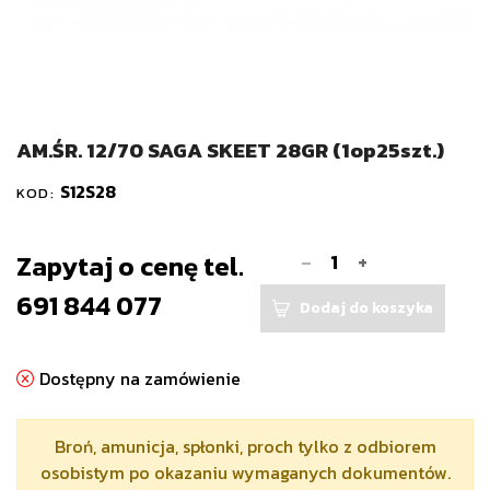
AM.ŚR. 12/70 SAGA SKEET 28GR (1op25szt.)
S12S28
KOD:
-
Zapytaj o cenę tel.
+
691 844 077
Dodaj do koszyka
Dostępny na zamówienie
Broń, amunicja, spłonki, proch tylko z odbiorem
osobistym po okazaniu wymaganych dokumentów.