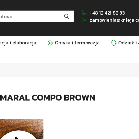
+48 12 421 82 33
zamowienia@knieja.c
cja i elaboracja
Optyka i termowizja
Odzież i 
B MARAL COMPO BROWN