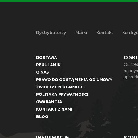
Dystrybutorzy
Marki
Kontakt
Konfigu
O SK
DOSTAWA
REGULAMIN
Od 199
asorty
O NAS
sprzed
PRAWO DO ODSTĄPIENIA OD UMOWY
ZWROTY I REKLAMACJE
POLITYKA PRYWATNOŚCI
GWARANCJA
KONTAKT Z NAMI
BLOG
INFORMACJE
KON