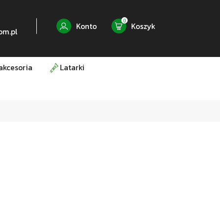
0
Konto
Koszyk
om.pl
akcesoria
Latarki